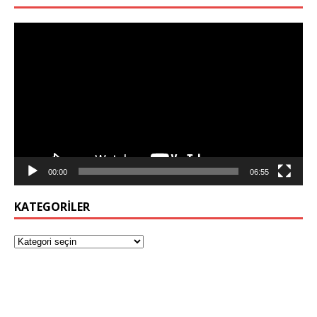
Video
oynatıcı
00:00
06:55
KATEGORILER