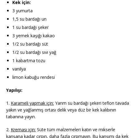
Kek için:
3 yumurta
1,5 su bardağı un
1 su bardağı şeker
3 yemek kaşığı kakao
1/2 su bardağı süt
1/2 su bardağı sıvı yağ
1 kabartma tozu
vanilya
limon kabuğu rendesi
Yapılışı:
1.
Karameli yapmak için:
Yarım su bardağı şekeri teflon tavada
yakın ve yağlanmış ortası delik veya düz bir kek kalıbının
tabanına yayın.
2.
Kreması için:
Süte tüm malzemeleri katın ve mikserle
karışana kadar çırpın, daha fazla çırpmayın. Bu karışımı da kek