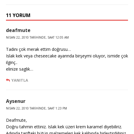
11 YORUM
deafmute
NISAN 22, 2010 TARIHINDE, SAAT 12:05 AM
Tadını çok merak ettim doğrusu…
Islak kek veya cheseecake ayarında birşeymi oluyor, ismide çok
ilginç..
elinize saglık…
YANITLA
Aysenur
NISAN 22, 2010 TARIHINDE, SAAT 1:23 PM
Deafmute,
Doğru tahmin ettiniz. Islak kek üzeri krem karamel diyebiliriz.
Adınıda tarifteki bütün malzemeleri kek kalıbında birleştirdiğiniz