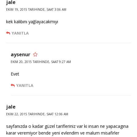
jale
EKIM 19, 2015 TARIHINDE, SAAT 3:06 AM
kek kalıbını yağlayacakmıyı
YANITLA
aysenur
EKIM 20, 2015 TARIHINDE, SAAT 9:27 AM
Evet
YANITLA
jale
EKIM 22, 2015 TARIHINDE, SAAT 12:06 AM
sayfanızda o kadar güzel tarifleriniz var ki insan ne yapacagına
karar veremiyor bende yeni evlendim ve malum misafirler