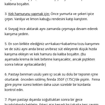
kalıbına boşaltın.
3.
Kek hamurunu yapmak için:
Önce yumurta ve şekeri iyice
çırpın. Vanilya ve limon kabuğu rendesini katıp karıştırın.
4. Sıvıyağ ince akıtarak aynı zamanda çırpmaya devam ederek
karışıma yedirin.
5. En son birlikte elediğiniz un+kakao+kabartma tozu karışımını
ve de sütü aynı anda biraz un/biraz süt ekleyerek düşük hızda
karışıma ekleyin ve kek hamuru da kalıba boşaltın. (Bu
aşamada krema ile kek birbirine karışacaktır, ancak piştikten
sonra tekrar ayrılacaklardır)
6. Pastayı benmari usulü yani içi sıcak su dolu bir tepsinin içine
oturtarak önceden ısıtılmış fırında 350F (175C)’de pişirin. Fırına
göre pişme süresi kekten daha uzun sürebilir bir kürdanla
kontrol edin.
7. Pişen pastayı dışarıda soğuttuktan sonra bir gece
buzdolabında bekletin. Ertesi gün kenarlı bir tabağa ters çevirin.