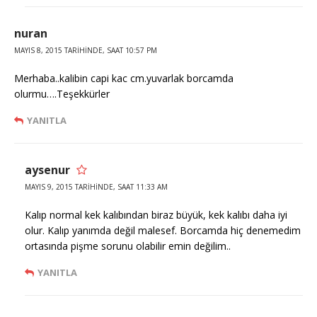
nuran
MAYIS 8, 2015 TARIHINDE, SAAT 10:57 PM
Merhaba..kalibin capi kac cm.yuvarlak borcamda
olurmu….Teşekkürler
YANITLA
aysenur
MAYIS 9, 2015 TARIHINDE, SAAT 11:33 AM
Kalıp normal kek kalıbından biraz büyük, kek kalıbı daha iyi
olur. Kalıp yanımda değil malesef. Borcamda hiç denemedim
ortasında pişme sorunu olabilir emin değilim..
YANITLA