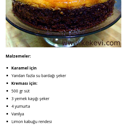
Malzemeler:
Karamel için
Yarıdan fazla su bardağı şeker
Kreması için:
500 gr süt
3 yemek kaşığı şeker
4 yumurta
Vanilya
Limon kabuğu rendesi