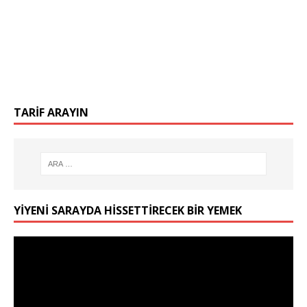
TARIF ARAYIN
YIYENI SARAYDA HISSETTIRECEK BIR YEMEK
Video
oynatıcı