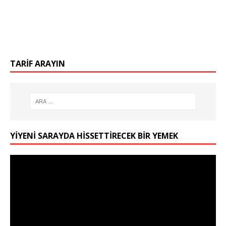
TARIF ARAYIN
YIYENI SARAYDA HISSETTIRECEK BIR YEMEK
Video
oynatıcı