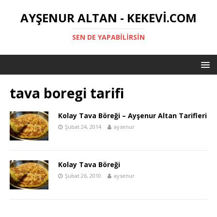
AYŞENUR ALTAN - KEKEVI.COM
SEN DE YAPABILIRSIN
tava boregi tarifi
Kolay Tava Böreği – Ayşenur Altan Tarifleri
Şubat 24, 2014
aysenur
Kolay Tava Böreği
Şubat 26, 2010
aysenur