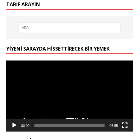
TARIF ARAYIN
YIYENI SARAYDA HISSETTIRECEK BIR YEMEK
Video
oynatıcı
00:00
06:55