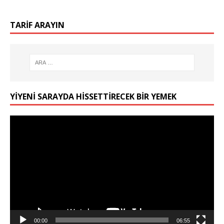
TARIF ARAYIN
YIYENI SARAYDA HISSETTIRECEK BIR YEMEK
Video
oynatıcı
00:00
06:55