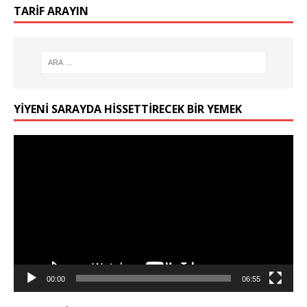
TARIF ARAYIN
YIYENI SARAYDA HISSETTIRECEK BIR YEMEK
Video
oynatıcı
00:00
06:55