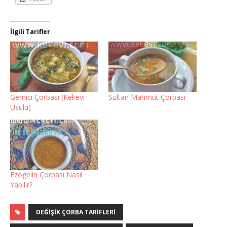
İlgili Tarifler
Gemici Çorbası (Kekevi
Sultan Mahmut Çorbası
Usulü)
Ezogelin Çorbası Nasıl
Yapılır?
DEĞIŞIK ÇORBA TARIFLERI