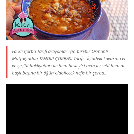
Farklı Çorba Tarifi arayanlar için birebir Osmanlı
Mutfağından TANDIR ÇORBASI Tarifi.. İçindeki kavurma et
ve çeşitli bakliyatları ile hem besleyici hem lezzetli hem de
başlı başına bir öğün olabilecek nefis bir çorba..