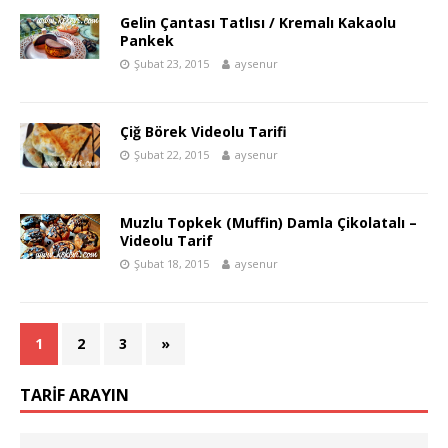
Gelin Çantası Tatlısı / Kremalı Kakaolu
Pankek
Şubat 23, 2015
aysenur
Çiğ Börek Videolu Tarifi
Şubat 22, 2015
aysenur
Muzlu Topkek (Muffin) Damla Çikolatalı –
Videolu Tarif
Şubat 18, 2015
aysenur
1
2
3
»
TARIF ARAYIN