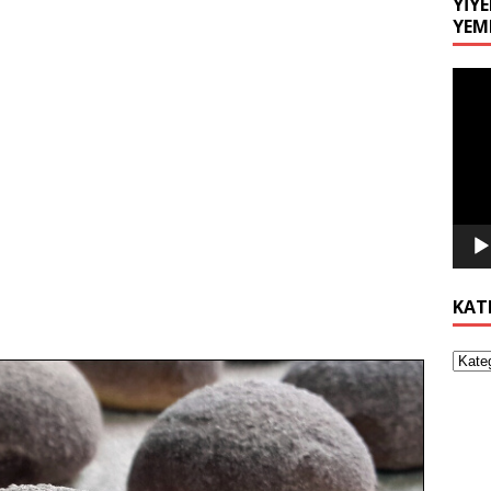
YIYE
YEM
Video
oynat
KAT