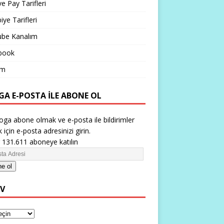
ve Pay Tarifleri
iye Tarifleri
ube Kanalım
book
im
GA E-POSTA ILE ABONE OL
oga abone olmak ve e-posta ile bildirimler
 için e-posta adresinizi girin.
 131.611 aboneye katılın
e ol
IV