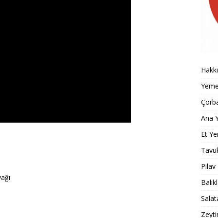
Hakk
Yemek
Çorba
Ana Y
Et Ye
Tavu
Pilav
yağı
Balık
Salat
Zeyti