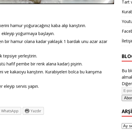
Tart 
Kurab
Yout
erini hamur yoğuracağınız kaba alıp karıştırın.
Face
ı ekleyip yoğurmaya başlayın.
İletiş
ilen bir hamur olana kadar yaklaşık 1 bardak unu azar azar
BLO
k tepsiye yerleştirin.
stü hafif pembe bir renk alana kadar) pişirin.
Bu bl
ni ve kakaoyu karıştırın. Kurabiyeleri bolca bu karışıma
almak
Diğer
r eleyip servis yapın.
Abon
ARŞ
WhatsApp
Yazdır