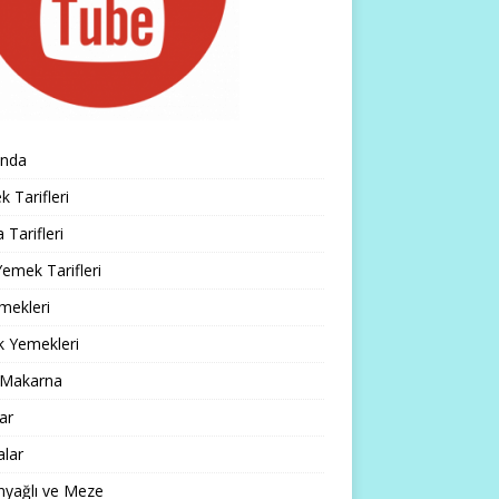
ında
 Tarifleri
 Tarifleri
emek Tarifleri
mekleri
k Yemekleri
 Makarna
lar
alar
nyağlı ve Meze