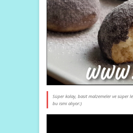
Süper kolay, basit malzemeler ve süper le
bu ismi alıyor:)