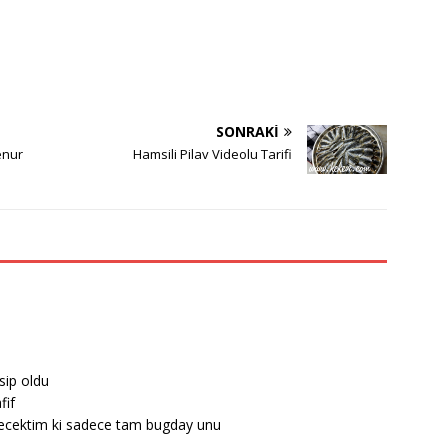
SONRAKI
enur
Hamsili Pilav Videolu Tarifi
ip oldu
fif
yecektim ki sadece tam bugday unu