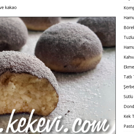
 ve kakao
Komp
Hamur
Börek
Tuzlu
Hamur
Kahval
Ekmek
Tatlı 
Şerbet
Sütlü 
Dondu
Kek T
Pasta