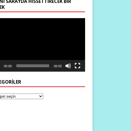
NI SARAYDA HISSETTIRECEK BIR
EK
ıcı
00:00
06:55
EGORILER