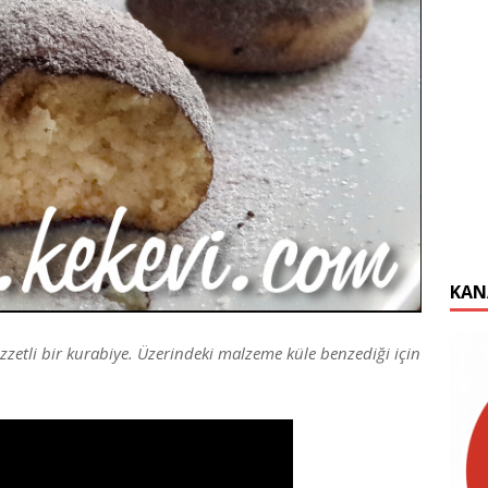
KAN
zzetli bir kurabiye. Üzerindeki malzeme küle benzediği için