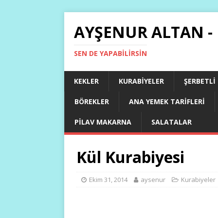
AYŞENUR ALTAN -
SEN DE YAPABILIRSIN
KEKLER
KURABIYELER
ŞERBETLI
BÖREKLER
ANA YEMEK TARIFLERI
PILAV MAKARNA
SALATALAR
Kül Kurabiyesi
Ekim 31, 2014
aysenur
Kurabiyeler