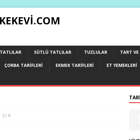
 KEKEVI.COM
 TATLILAR
SÜTLÜ TATLILAR
TUZLULAR
TART VE 
ÇORBA TARIFLERI
EKMEK TARIFLERI
ET YEMEKLERI
TAR
8