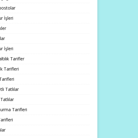
ostolar
 İşleri
ler
lar
 İşleri
tılık Tarifler
 Tarifleri
Tarifleri
li Tatlılar
Tatlılar
rma Tarifleri
arifleri
lar