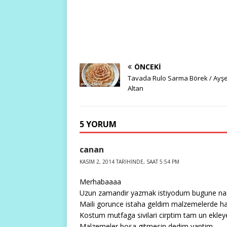
ÖNCEKI
Tavada Rulo Sarma Börek / Ayş
Altan
5 YORUM
canan
KASIM 2, 2014 TARIHINDE, SAAT 5:54 PM
Merhabaaaa
Uzun zamandir yazmak istiyodum bugune nas
Maili gorunce istaha geldim malzemelerde ha
Kostum mutfaga sivilari cirptim tam un ekle
Malzemeler bosa gitmesin dedim yaptim