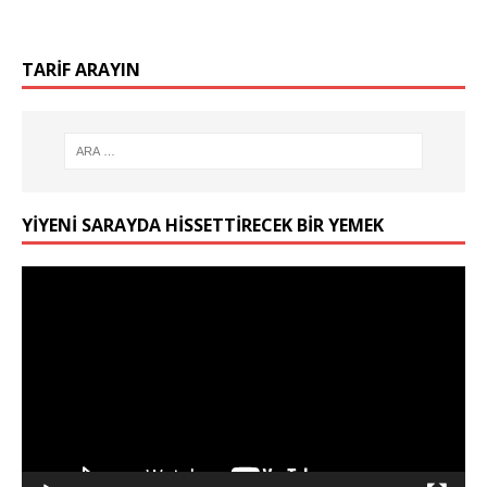
TARIF ARAYIN
YIYENI SARAYDA HISSETTIRECEK BIR YEMEK
Video
oynatıcı