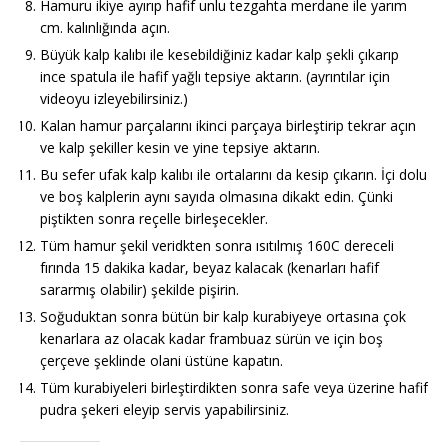
Hamuru ikiye ayırıp hafif unlu tezgahta merdane ile yarım
cm. kalınlığında açın.
Büyük kalp kalıbı ile kesebildiğiniz kadar kalp şekli çıkarıp
ince spatula ile hafif yağlı tepsiye aktarın. (ayrıntılar için
videoyu izleyebilirsiniz.)
Kalan hamur parçalarını ikinci parçaya birleştirip tekrar açın
ve kalp şekiller kesin ve yine tepsiye aktarın.
Bu sefer ufak kalp kalıbı ile ortalarını da kesip çıkarın. İçi dolu
ve boş kalplerin aynı sayıda olmasına dikakt edin. Çünki
piştikten sonra reçelle birleşecekler.
Tüm hamur şekil veridkten sonra ısıtılmış 160C dereceli
fırında 15 dakika kadar, beyaz kalacak (kenarları hafif
sararmış olabilir) şekilde pişirin.
Soğuduktan sonra bütün bir kalp kurabiyeye ortasına çok
kenarlara az olacak kadar frambuaz sürün ve için boş
çerçeve şeklinde olani üstüne kapatın.
Tüm kurabiyeleri birleştirdikten sonra safe veya üzerine hafif
pudra şekeri eleyip servis yapabilirsiniz.