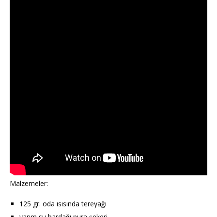
Malzemeler:
125 gr. oda ısısında tereyağı
yarım su bardağı pura şekeri