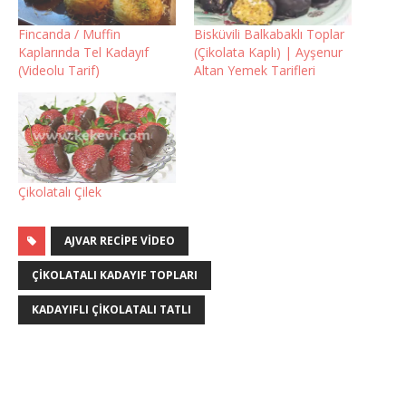
Fincanda / Muffin
Bisküvili Balkabaklı Toplar
Kaplarında Tel Kadayıf
(Çikolata Kaplı) | Ayşenur
(Videolu Tarif)
Altan Yemek Tarifleri
Çikolatalı Çilek
AJVAR RECIPE VIDEO
ÇIKOLATALI KADAYIF TOPLARI
KADAYIFLI ÇIKOLATALI TATLI