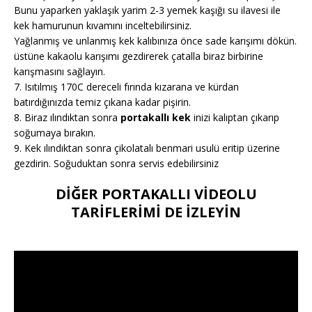
Bunu yaparken yaklaşık yarim 2-3 yemek kaşığı su ilavesi ile
kek hamurunun kıvamını inceltebilirsiniz.
Yağlanmış ve unlanmış kek kalıbınıza önce sade karışımı dökün.
üstüne kakaolu karışımı gezdirerek çatalla biraz birbirine
karışmasını sağlayın.
7. Isıtılmış 170C dereceli fırında kızarana ve kürdan
batırdığınızda temiz çıkana kadar pişirin.
8. Biraz ılındıktan sonra
portakallı kek
inizi kalıptan çıkarıp
soğumaya bırakın.
9. Kek ılındıktan sonra çikolatalı benmari usulü eritip üzerine
gezdirin. Soğuduktan sonra servis edebilirsiniz
DİĞER PORTAKALLI VİDEOLU
TARİFLERİMİ DE İZLEYİN