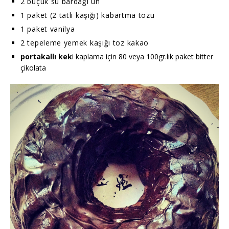
2 buçuk su bardağı un
1 paket (2 tatlı kaşığı) kabartma tozu
1 paket vanilya
2 tepeleme yemek kaşığı toz kakao
portakallı kek
i kaplama için 80 veya 100gr.lık paket bitter
çikolata