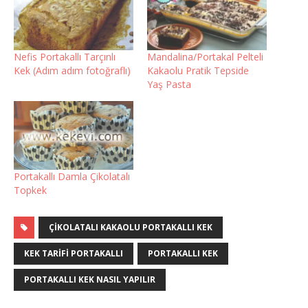
Nefis Portakallı Tarçınlı
Mandalina/Portakal Pelteli
Kek (Adım adım fotoğraflı)
Kakaolu Pratik Tepside
Yaş Pasta
Portakallı Damla Çikolatalı
Topkek
ÇIKOLATALI KAKAOLU PORTAKALLI KEK
KEK TARIFI PORTAKALLI
PORTAKALLI KEK
PORTAKALLI KEK NASIL YAPILIR