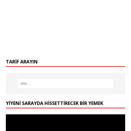
TARIF ARAYIN
YIYENI SARAYDA HISSETTIRECEK BIR YEMEK
Video
oynatıcı