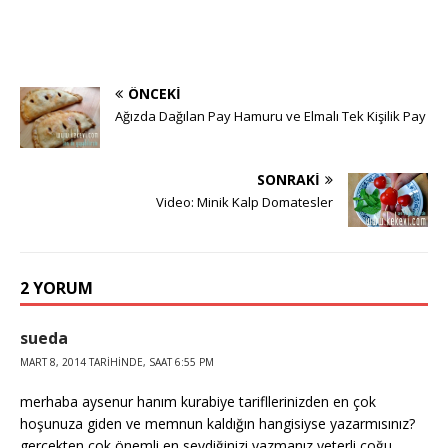
ÖNCEKI
Ağızda Dağılan Pay Hamuru ve Elmalı Tek Kişilik Pay
SONRAKI
Video: Minik Kalp Domatesler
2 YORUM
sueda
MART 8, 2014 TARIHINDE, SAAT 6:55 PM
merhaba aysenur hanım kurabiye tarifllerinizden en çok
hoşunuza giden ve memnun kaldığın hangisiyse yazarmısınız?
gerçekten çok önemli en sevdiğinizi yazmanız yeterli çoğu