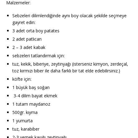
Malzemeler:
Sebzeleri dilimlendiğinde aynı boy olacak şekilde seçmeye
gayret edin:
3 adet orta boy patates
2 adet patlıcan
2 – 3 adet kabak
sebzeleri tatlandırmak için:
tuz, kekik, biberiye, zeytinyağı (isterseniz kimyon, zerdeçal,
toz kırmızı biber ile daha farklı bir tat elde edebilirsiniz.)
köfte için:
1 büyük baş soğan
3-4 dilim bayat ekmek
1 tutam maydanoz
500gr. kıyma
1 yumurta
tuz, karabiber
2-3 yemek kaşığı zeytinyağı