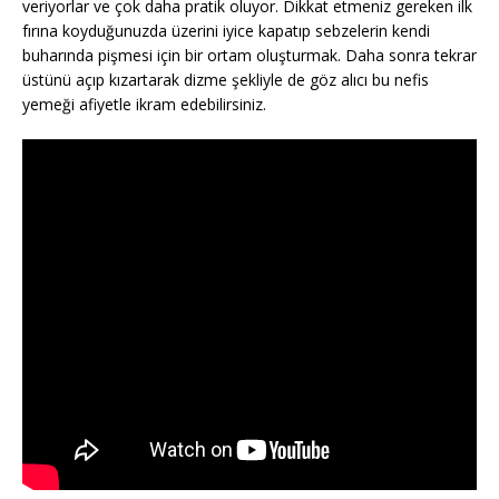
veriyorlar ve çok daha pratik oluyor. Dikkat etmeniz gereken ilk
fırına koyduğunuzda üzerini iyice kapatıp sebzelerin kendi
buharında pişmesi için bir ortam oluşturmak. Daha sonra tekrar
üstünü açıp kızartarak dizme şekliyle de göz alıcı bu nefis
yemeği afiyetle ikram edebilirsiniz.