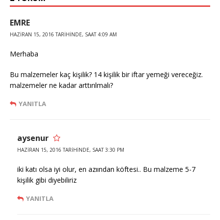
EMRE
HAZIRAN 15, 2016 TARIHINDE, SAAT 4:09 AM
Merhaba
Bu malzemeler kaç kişilik? 14 kişilik bir iftar yemeği vereceğiz.
malzemeler ne kadar arttırılmalı?
YANITLA
aysenur
HAZIRAN 15, 2016 TARIHINDE, SAAT 3:30 PM
iki katı olsa iyi olur, en azıından köftesi.. Bu malzeme 5-7
kişilik gibi diyebiliriz
YANITLA