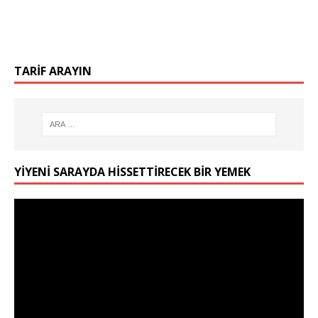
TARIF ARAYIN
YIYENI SARAYDA HISSETTIRECEK BIR YEMEK
Video
oynatıcı