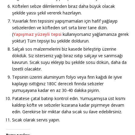
Köfteleri sebze dilimlerinden biraz daha büyük olacak
şekilde yassı şekil vererek hazırlayın.
Yuvarlak fırın tepsisini yapışmamaları için hafif yağlayıp
sebzelerden ve köfteden sırt sırta birer tane dizin.
(
Yapışmaz yüzeyli tepsi
kullanıyorsanız yağlamanıza gerek
yoktur) Tüm tepsiyi bu şekilde doldurun.
Salçalı sos malzemelerini biz kasede birleştirip üzerine
dökdük. Siz isterseniz yağı biraz ısıtıp salçayı ve sarımsağı
kavurun. Sıcak suyu ekleyip bu şekilde sosu dökün, daha da
lzeetli olacaktır.
Tepsinin üzerini aluminyum folyo veya fırın kağıdı ile iyive
kaplayıp ısıttığınız 180C dereceli fırında sebzeler
yumuşayana kadar en az 30-40 dakika pişirin.
Patatese çatal batırıp kontrol edin. Yumuşamışsa üst kısmı
kaldırıp köfte ve sebzeler kızarana kadar pişirmeye devam
edin. Gerekirse bir miktar daha sıcak su ilave edebilirsiniz.
Sıcak olarak servis yapın.