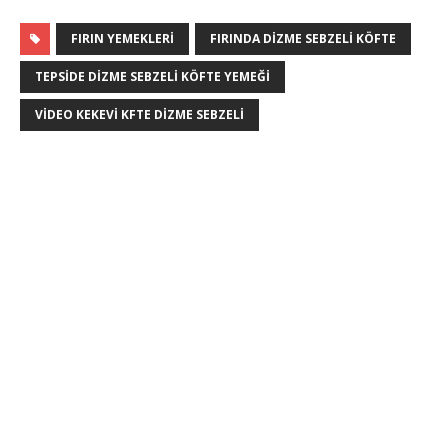
FIRIN YEMEKLERI
FIRINDA DIZME SEBZELI KÖFTE
TEPSIDE DIZME SEBZELI KÖFTE YEMEĞI
VIDEO KEKEVI KFTE DIZME SEBZELI