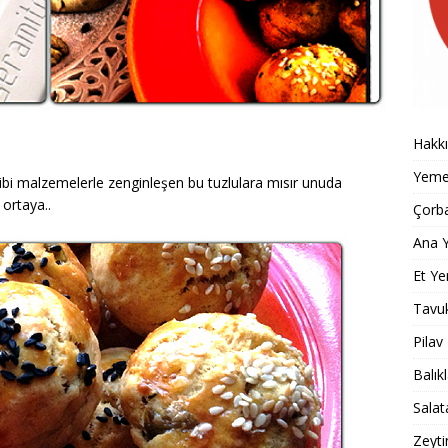
Hakk
Yemek
 gibi malzemelerle zenginleşen bu tuzlulara mısır unuda
 ortaya..
Çorba
Ana Y
Et Ye
Tavu
Pilav
Balık
Salat
Zeyti