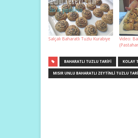
Salçalı Baharatlı Tuzlu Kurabiye
Video: Ba
(Pastaha
BAHARATLI TUZLU TARIFI
KOLAY 
MISIR UNLU BAHARATLI ZEYTINLI TUZLU TARI