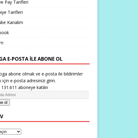
ve Pay Tarifleri
iye Tarifleri
ube Kanalım
book
im
GA E-POSTA ILE ABONE OL
oga abone olmak ve e-posta ile bildirimler
 için e-posta adresinizi girin.
 131.611 aboneye katılın
e ol
IV