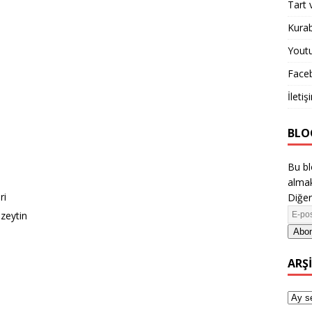
Tart 
Kurab
Yout
Face
İletiş
BLO
Bu bl
almak
ri
Diğer
 zeytin
Abon
ARŞ