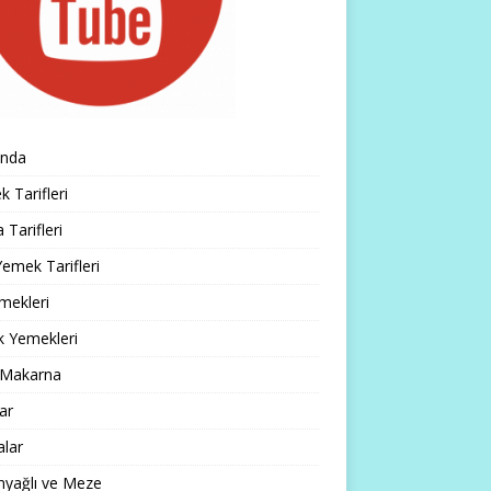
ında
 Tarifleri
 Tarifleri
emek Tarifleri
mekleri
k Yemekleri
 Makarna
lar
alar
nyağlı ve Meze