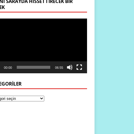
NI SARAYDA HISSETTIRECEK BIR
EK
ıcı
00:00
06:55
EGORILER