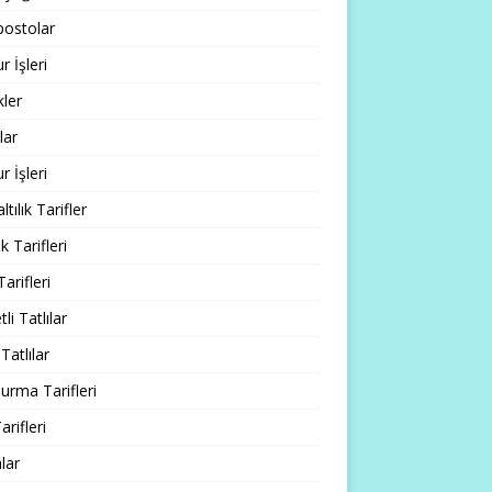
ostolar
 İşleri
ler
lar
 İşleri
tılık Tarifler
 Tarifleri
Tarifleri
li Tatlılar
Tatlılar
rma Tarifleri
arifleri
lar