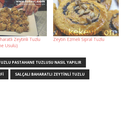
haratlı Zeytinli Tuzlu
Zeytin Ezmeli Sipral Tuzlu
ne Usulü)
TUZLU PASTAHANE TUZLUSU NASIL YAPILIR
FI
SALÇALI BAHARATLI ZEYTINLI TUZLU