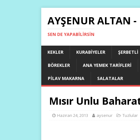
AYŞENUR ALTAN -
SEN DE YAPABILIRSIN
KEKLER
KURABIYELER
ŞERBETLI
BÖREKLER
ANA YEMEK TARIFLERI
PILAV MAKARNA
SALATALAR
Mısır Unlu Baharatl
Haziran 24, 2013
aysenur
Tuzlular