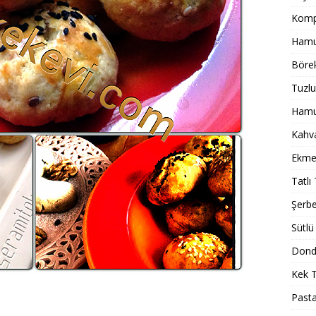
Komp
Hamur
Börek
Tuzlu
Hamur
Kahval
Ekmek
Tatlı 
Şerbet
Sütlü 
Dondu
Kek T
Pasta