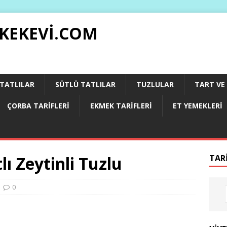
 KEKEVI.COM
 TATLILAR
SÜTLÜ TATLILAR
TUZLULAR
TART VE 
ÇORBA TARIFLERI
EKMEK TARIFLERI
ET YEMEKLERI
ı Zeytinli Tuzlu
TAR
0