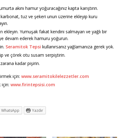
umurta akını hamur yoğuracağınız kapta karıştırın.
 karbonat, tuz ve şekeri unun üzerine ekleyip kuru
ayın.
nun ekleyin. Yumuşak fakat kendini salmayan ve yağlı bir
eye devam ederek hamuru yoğurun.
in.
Seramitok Tepsi
kullanırsanız yağlamanıza gerek yok.
üp ve çörek otu susam serpiştirin.
kızarana kadar pişirin.
görmek için:
www.seramitokilelezzetler.com
 için:
www.firintepsisi.com
WhatsApp
Yazdır