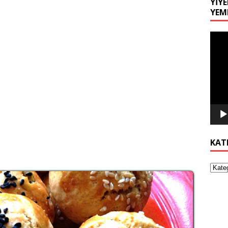
YIYE
YEM
Video
oynat
KAT