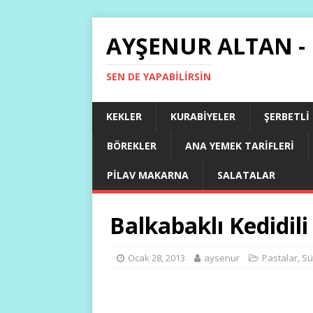
AYŞENUR ALTAN -
SEN DE YAPABILIRSIN
KEKLER
KURABIYELER
ŞERBETLI
BÖREKLER
ANA YEMEK TARIFLERI
PILAV MAKARNA
SALATALAR
Balkabaklı Kedidili
Ocak 28, 2013
aysenur
Pastalar
,
Sü