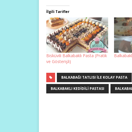
İlgili Tarifler
Bisküvili Balkabaklı Pasta (Pratik
Balkabakl
ve Gösterişli)
BALKABAĞI TATLISI ILE KOLAY PASTA
BALKABAKLI KEDIDILI PASTASI
BALKABAK