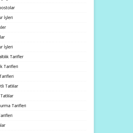
ostolar
 İşleri
ler
lar
 İşleri
tılık Tarifler
 Tarifleri
Tarifleri
li Tatlılar
Tatlılar
rma Tarifleri
arifleri
lar