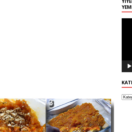
YIYE
YEM
Video
oynat
KAT