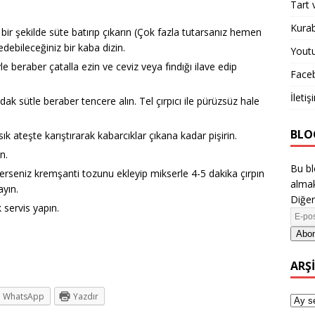
Tart 
Kurab
zlı bir şekilde süte batırıp çıkarın (Çok fazla tutarsanız hemen
edebileceğiniz bir kaba dizin.
Yout
e beraber çatalla ezin ve ceviz veya fındığı ilave edip
Face
İletiş
dak sütle beraber tencere alın. Tel çırpıcı ile pürüzsüz hale
BLO
ık ateşte karıştırarak kabarcıklar çıkana kadar pişirin.
n.
Bu bl
rseniz kremşanti tozunu ekleyip mikserle 4-5 dakika çırpın
almak
ayın.
Diğer
 servis yapın.
Abon
ARŞ
WhatsApp
Yazdır