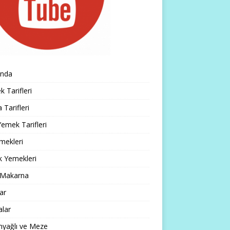
ında
 Tarifleri
 Tarifleri
emek Tarifleri
mekleri
k Yemekleri
 Makarna
lar
alar
nyağlı ve Meze