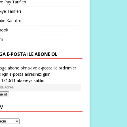
ve Pay Tarifleri
iye Tarifleri
ube Kanalım
book
im
GA E-POSTA ILE ABONE OL
oga abone olmak ve e-posta ile bildirimler
 için e-posta adresinizi girin.
 131.611 aboneye katılın
e ol
IV