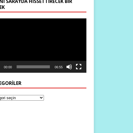
NI SARAYDA HISSETTIRECEK BIR
EK
ıcı
00:00
06:55
EGORILER