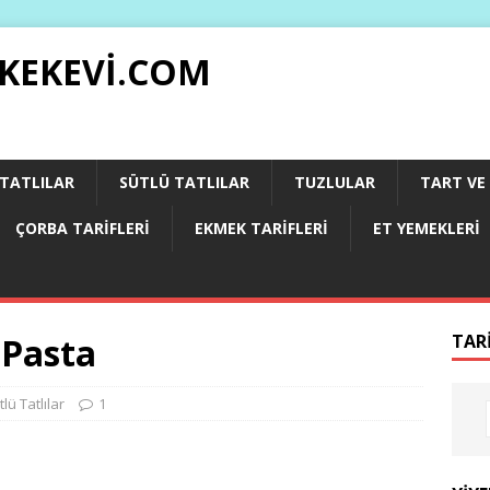
 KEKEVI.COM
 TATLILAR
SÜTLÜ TATLILAR
TUZLULAR
TART VE 
ÇORBA TARIFLERI
EKMEK TARIFLERI
ET YEMEKLERI
 Pasta
TAR
tlü Tatlılar
1