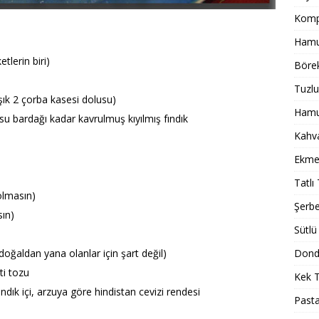
Komp
Hamur
etlerin biri)
Börek
Tuzlu
aşık 2 çorba kasesi dolusu)
Hamur
m su bardağı kadar kavrulmuş kıyılmış fındık
Kahval
Ekmek
Tatlı 
olmasın)
Şerbet
ın)
Sütlü 
oğaldan yana olanlar için şart değil)
Dondu
ti tozu
Kek T
ındık içi, arzuya göre hindistan cevizi rendesi
Pasta