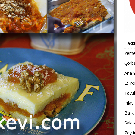
Hakk
Yemek
Çorba
Ana Y
Et Ye
Tavu
Pilav
Balık
Salat
Zeyti