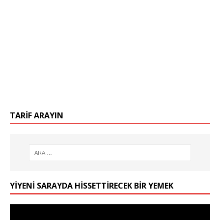
TARIF ARAYIN
YIYENI SARAYDA HISSETTIRECEK BIR YEMEK
Video
oynatıcı