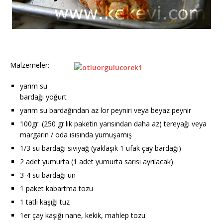
Malzemeler:
yarım su
bardağı yoğurt
yarım su bardağından az lor peyniri veya beyaz peynir
100gr. (250 gr.lık paketin yarısından daha az) tereyağı veya
margarin / oda ısısında yumuşamış
1/3 su bardağı sıvıyağ (yaklaşık 1 ufak çay bardağı)
2 adet yumurta (1 adet yumurta sarısı ayrılacak)
3-4 su bardağı un
1 paket kabartma tozu
1 tatlı kaşığı tuz
1er çay kaşığı nane, kekik, mahlep tozu