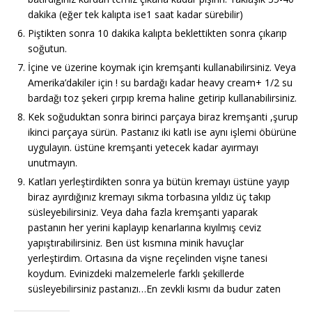
dakika (eğer tek kalıpta ise1 saat kadar sürebilir)
Piştikten sonra 10 dakika kalıpta beklettikten sonra çıkarıp
soğutun.
İçine ve üzerine koymak için kremşanti kullanabilirsiniz. Veya
Amerika’dakiler için ! su bardağı kadar heavy cream+ 1/2 su
bardağı toz şekeri çırpıp krema haline getirip kullanabilirsiniz.
Kek soğuduktan sonra birinci parçaya biraz kremşanti ,şurup
ikinci parçaya sürün. Pastanız iki katlı ise aynı işlemi öbürüne
uygulayın. üstüne kremşanti yetecek kadar ayırmayı
unutmayın.
Katları yerleştirdikten sonra ya bütün kremayı üstüne yayıp
biraz ayırdığınız kremayı sıkma torbasına yıldız üç takıp
süsleyebilirsiniz. Veya daha fazla kremşanti yaparak
pastanın her yerini kaplayıp kenarlarına kıyılmış ceviz
yapıştırabilirsiniz. Ben üst kısmına minik havuçlar
yerleştirdim. Ortasına da vişne reçelinden vişne tanesi
koydum. Evinizdeki malzemelerle farklı şekillerde
süsleyebilirsiniz pastanızı…En zevkli kısmı da budur zaten