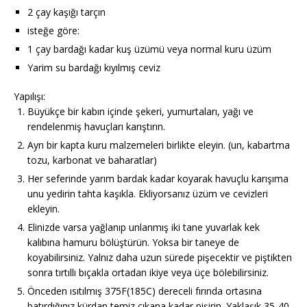
2 çay kaşığı tarçın
isteğe göre:
1 çay bardağı kadar kuş üzümü veya normal kuru üzüm
Yarim su bardağı kıyılmış ceviz
Yapılışı:
Büyükçe bir kabın içinde şekeri, yumurtaları, yağı ve
rendelenmiş havuçları karıştırın.
Ayrı bir kapta kuru malzemeleri birlikte eleyin. (un, kabartma
tozu, karbonat ve baharatlar)
Her seferinde yarım bardak kadar koyarak havuçlu karışıma
unu yedirin tahta kaşıkla. Ekliyorsanız üzüm ve cevizleri
ekleyin.
Elinizde varsa yağlanıp unlanmış iki tane yuvarlak kek
kalıbına hamuru bölüştürün. Yoksa bir taneye de
koyabilirsiniz. Yalnız daha uzun sürede pişecektir ve piştikten
sonra tırtıllı bıçakla ortadan ikiye veya üçe bölebilirsiniz.
Önceden ısıtılmış 375F(185C) dereceli fırında ortasına
batırdığınız kürdan temiz çıkana kadar pişirin. Yaklaşık 35-40