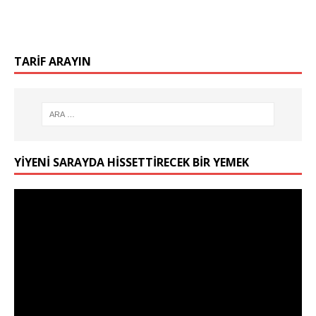
TARIF ARAYIN
YIYENI SARAYDA HISSETTIRECEK BIR YEMEK
Video
oynatıcı