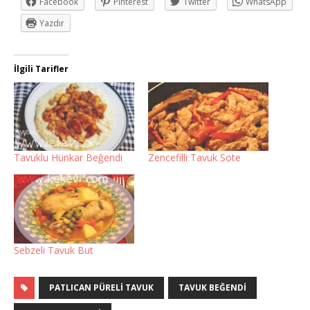
Facebook
Pinterest
Twitter
WhatsApp
Yazdır
İlgili Tarifler
Tavuklu Hünkar Beğendi
Zencefilli Tavuk Sote
Sebzeli Tavuk But
PATLICAN PÜRELI TAVUK
TAVUK BEĞENDI