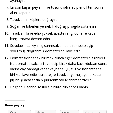
ayarlayın.
En son kaşar peynirini ve tuzunu ialve edip eridikten sonra
altını kapatın.
Tavukları iri küplere doğrayın.
Soğan ve biberleri yemeklik doğrayıp yağda soteleyin.
Tavukları ilave edip yüksek ateşte rengi dönene kadar
karıştırmaya devam edin.
Soyulup ince kıyılmış sarımsakları da biraz soteleyip
soyulmuş doğranmış domatesleri ilave edin.
Domatesler parlak bir renk alınca eğer domatesiniz renksiz
ise domates salçası ilave edip biraz daha kavurduktan sonra
yarım çay bardağı kadar kaynar suyu, tuz ve baharatlarla
birlikte ilave edip kısık ateşte tavuklar yumuşayana kadar
pişirin. (Daha fazla pişirirseniz tavuklarınız sertleşir.
Beğendi üzerine sosuyla birlikte alıp servis yapın.
Bunu paylaş: