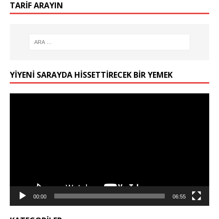
TARIF ARAYIN
YIYENI SARAYDA HISSETTIRECEK BIR YEMEK
Video
oynatıcı
00:00
06:55