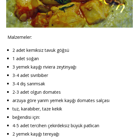
Malzemeler:
2 adet kemiksiz tavuk göğsü
1 adet soğan
3 yemek kaşığı riviera zeytinyağı
3-4 adet sivribiber
3-4 diş sarımsak
2-3 adet olgun domates
arzuya göre yarım yemek kaşığı domates salçası
tuz, karabiber, taze kekik
beğendisi için:
4-5 adet tercihen çekirdeksiz büyük patlıcan
2 yemek kaşığı tereyağı