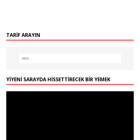
TARIF ARAYIN
YIYENI SARAYDA HISSETTIRECEK BIR YEMEK
Video
oynatıcı