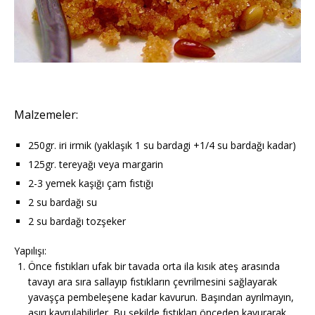
Malzemeler:
250gr. iri irmik (yaklaşık 1 su bardagi +1/4 su bardağı kadar)
125gr. tereyağı veya margarin
2-3 yemek kaşığı çam fıstığı
2 su bardağı su
2 su bardağı tozşeker
Yapılışı:
Önce fıstıkları ufak bir tavada orta ila kısık ateş arasında
tavayı ara sıra sallayıp fıstıkların çevrilmesini sağlayarak
yavaşça pembeleşene kadar kavurun. Başından ayrılmayın,
aşırı kavrulabilirler. Bu şekilde fıstıkları önceden kavurarak