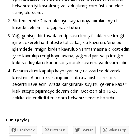
helvanızda iyi kavrulmuş ve tadı çıkmış cam fıstıkları elde
etmiş olursunuz.
Bir tencerede 2 bardak suyu kaynamaya bırakın. Ayrı bir
kasede sekerinizi ölçüp hazır tutun.
Yağı genişçe bir tavada eritip kavrulmuş fıstıkları ve irmiği
içine dökerek hafif ateşte tahta kaşıkla kavurun. Yine bu
işlemdede irmiğin birden kavrulup yanmamasına dikkat edin.
İyice kavrulup rengi koyulaşana, yağını dışarı salip irmiğin
kokusu duyulana kadar karıştırarak kavurmaya devam edin.
Tavanın altını kapatıp kaynayan suyu dikkatlice dökerek
karıştırın. Altını tekrar açıp bir iki dakika piştikten sonra
sekerini ilave edin. Arada karıştırarak suyunu çekene kadar
kısık ateşte pişirmeye devam edin. Ocaktan alıp 15-20
dakika dinlendirdikten sonra helvanız servise hazırdır.
Bunu paylaş:
Facebook
Pinterest
Twitter
WhatsApp