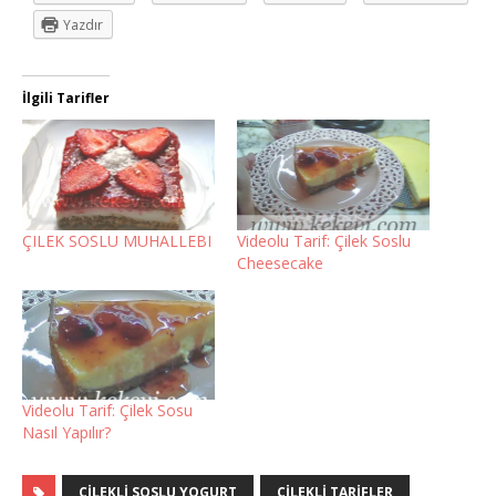
Yazdır
İlgili Tarifler
ÇILEK SOSLU MUHALLEBI
Videolu Tarif: Çilek Soslu
Cheesecake
Videolu Tarif: Çilek Sosu
Nasıl Yapılır?
CILEKLI SOSLU YOGURT
CILEKLI TARIFLER