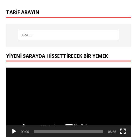
TARIF ARAYIN
YIYENI SARAYDA HISSETTIRECEK BIR YEMEK
Video
oynatıcı
00:00
06:55