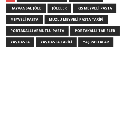
HAYVANSAL JÖLE
JÖLELER
KIŞ MEYVELI PASTA
MEYVELI PASTA
MUZLU MEYVELI PASTA TARIFI
PORTAKALLI ARMUTLU PASTA
PORTAKALLI TARIFLER
YAŞ PASTA
YAŞ PASTA TARIFI
YAŞ PASTALAR