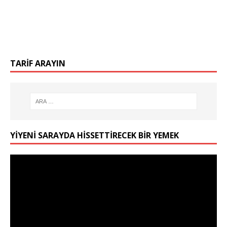
TARIF ARAYIN
YIYENI SARAYDA HISSETTIRECEK BIR YEMEK
Video
oynatıcı