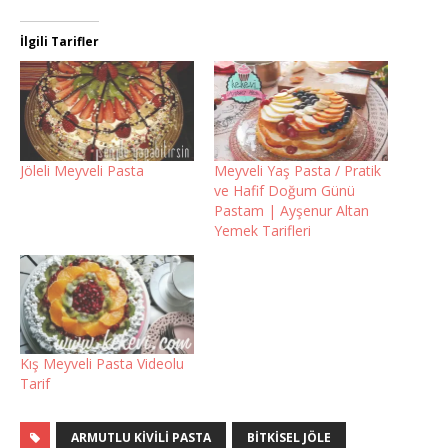
İlgili Tarifler
Jöleli Meyveli Pasta
Meyveli Yaş Pasta / Pratik
ve Hafif Doğum Günü
Pastam | Ayşenur Altan
Yemek Tarifleri
Kış Meyveli Pasta Videolu
Tarif
ARMUTLU KIVILI PASTA
BITKISEL JÖLE