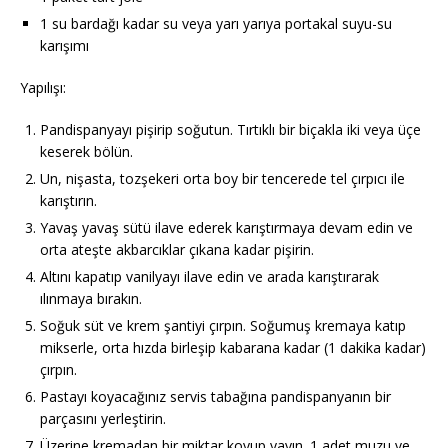
1 su bardağı kadar su veya yarı yarıya portakal suyu-su
karışımı
Yapılışı:
Pandispanyayı pişirip soğutun. Tırtıklı bir biçakla iki veya üçe
keserek bölün.
Un, nişasta, tozşekeri orta boy bir tencerede tel çırpıcı ile
karıştırın.
Yavaş yavaş sütü ilave ederek karıştırmaya devam edin ve
orta ateşte akbarcıklar çıkana kadar pişirin.
Altını kapatıp vanilyayı ilave edin ve arada karıştırarak
ılınmaya bırakın.
Soğuk süt ve krem şantiyi çırpın. Soğumuş kremaya katıp
mikserle, orta hızda birleşip kabarana kadar (1 dakika kadar)
çırpın.
Pastayı koyacağınız servis tabağına pandispanyanın bir
parçasını yerleştirin.
Üzerine kremadan bir miktar koyup yayın. 1 adet muzu ve