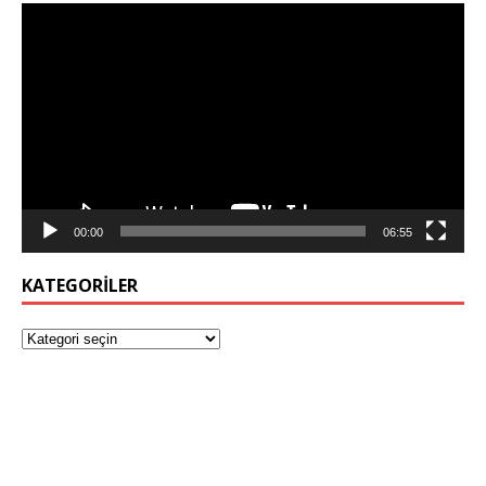
Video
oynatıcı
00:00
06:55
KATEGORILER