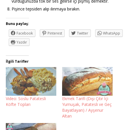
vurduğunuzda tok bir ses gelirse içi pişmiş demektir.
Pişince tepsiden alıp ılınmaya bırakın.
Bunu paylaş:
Facebook
Pinterest
Twitter
WhatsApp
Yazdır
İlgili Tarifler
Video: Soslu Patatesli
Ekmek Tarifi (Dışı Çıtır İçi
Köfte Topları
Yumuşak, Patatesli ve Geç
Bayatlayan) / Ayşenur
Altan