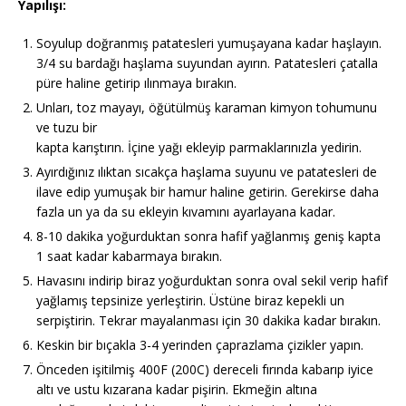
Yapılışı:
Soyulup doğranmış patatesleri yumuşayana kadar haşlayın.
3/4 su bardağı haşlama suyundan ayırın. Patatesleri çatalla
püre haline getirip ılınmaya bırakın.
Unları, toz mayayı, öğütülmüş karaman kimyon tohumunu
ve tuzu bir
kapta karıştırın. İçine yağı ekleyip parmaklarınızla yedirin.
Ayırdığınız ılıktan sıcakça haşlama suyunu ve patatesleri de
ilave edip yumuşak bir hamur haline getirin. Gerekirse daha
fazla un ya da su ekleyin kıvamını ayarlayana kadar.
8-10 dakika yoğurduktan sonra hafif yağlanmış geniş kapta
1 saat kadar kabarmaya bırakın.
Havasını indirip biraz yoğurduktan sonra oval sekil verip hafif
yağlamış tepsinize yerleştirin. Üstüne biraz kepekli un
serpiştirin. Tekrar mayalanması için 30 dakika kadar bırakın.
Keskin bir bıçakla 3-4 yerinden çaprazlama çizikler yapın.
Önceden işitilmiş 400F (200C) dereceli fırında kabarıp iyice
altı ve ustu kızarana kadar pişirin. Ekmeğin altına