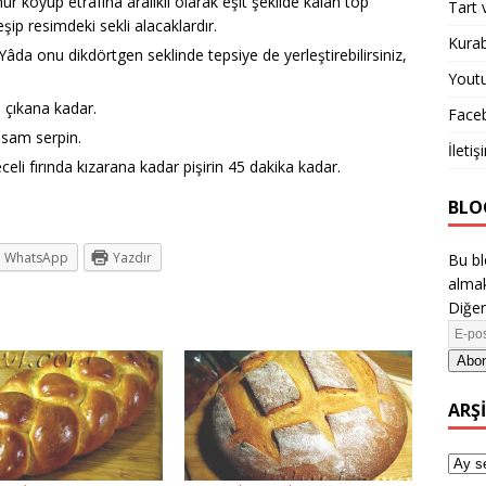
ur koyup etrafına aralıklı olarak eşit şekilde kalan top
Tart 
şip resimdeki sekli alacaklardır.
Kurab
âda onu dikdörtgen seklinde tepsiye de yerleştirebilirsiniz,
Yout
a çıkana kadar.
Face
usam serpin.
İletiş
eli fırında kızarana kadar pişirin 45 dakika kadar.
BLO
WhatsApp
Yazdır
Bu bl
almak
Diğer
Abon
ARŞ