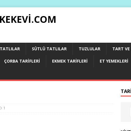
 KEKEVI.COM
 TATLILAR
SÜTLÜ TATLILAR
TUZLULAR
TART VE 
ÇORBA TARIFLERI
EKMEK TARIFLERI
ET YEMEKLERI
TAR
1