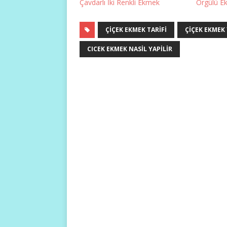
Çavdarlı İki Renkli Ekmek
Örgülü E
ÇIÇEK EKMEK TARIFI
ÇIÇEK EKMEK 
CICEK EKMEK NASIL YAPILIR