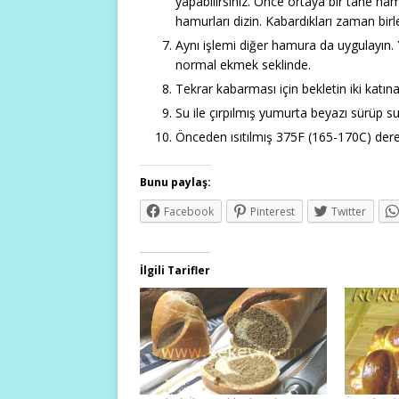
yapabilirsiniz. Önce ortaya bir tane ham
hamurları dizin. Kabardıkları zaman birle
Aynı işlemi diğer hamura da uygulayın. Y
normal ekmek seklinde.
Tekrar kabarması için bekletin iki katın
Su ile çırpılmış yumurta beyazı sürüp s
Önceden ısıtılmış 375F (165-170C) derec
Bunu paylaş:
Facebook
Pinterest
Twitter
İlgili Tarifler