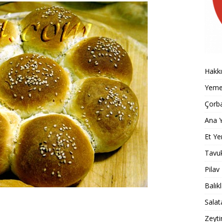
Hakk
Yemek
Çorba
Ana Y
Et Ye
Tavu
Pilav
Balık
Salat
Zeyti