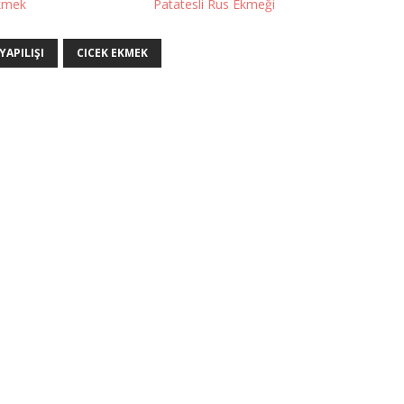
kmek
Patatesli Rus Ekmeği
YAPILIŞI
CICEK EKMEK