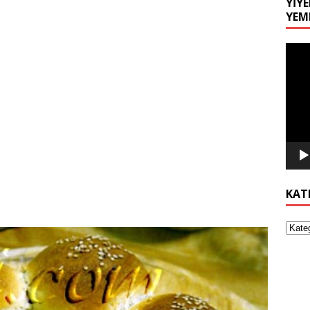
YIYE
YEM
Video
oynat
KAT