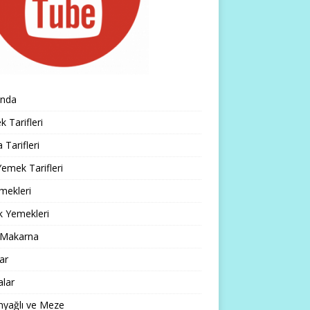
ında
 Tarifleri
 Tarifleri
emek Tarifleri
mekleri
k Yemekleri
 Makarna
lar
alar
nyağlı ve Meze