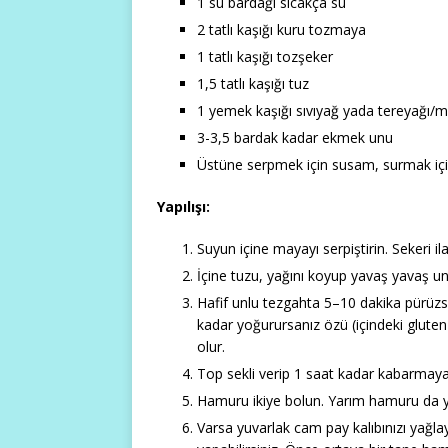
1 su bardağı sıcakça su
2 tatlı kaşığı kuru tozmaya
1 tatlı kaşığı tozşeker
1,5 tatlı kaşığı tuz
1 yemek kaşığı sıvıyağ yada tereyağı/m
3-3,5 bardak kadar ekmek unu
Üstüne serpmek için susam, surmak için 
Yapılışı:
Suyun içine mayayı serpiştirin. Sekeri i
İçine tuzu, yağını koyup yavaş yavaş un
Hafif unlu tezgahta 5–10 dakika pürüz
kadar yoğurursanız özü (içindeki glute
olur.
Top sekli verip 1 saat kadar kabarmaya 
Hamuru ikiye bolun. Yarım hamuru da yin
Varsa yuvarlak cam pay kalıbınızı yağla