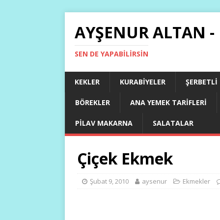
AYŞENUR ALTAN -
SEN DE YAPABILIRSIN
KEKLER
KURABIYELER
ŞERBETLI
BÖREKLER
ANA YEMEK TARIFLERI
PILAV MAKARNA
SALATALAR
Çiçek Ekmek
Şubat 9, 2010
aysenur
Ekmekler