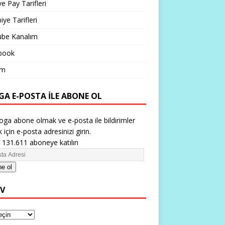
ve Pay Tarifleri
iye Tarifleri
ube Kanalım
book
im
GA E-POSTA ILE ABONE OL
oga abone olmak ve e-posta ile bildirimler
 için e-posta adresinizi girin.
 131.611 aboneye katılın
e ol
IV