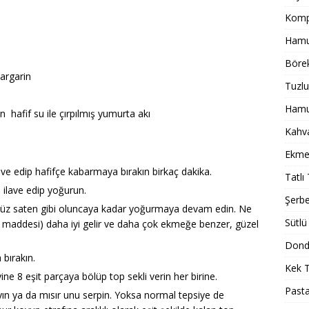
Komp
Hamur
Börek
argarin
Tuzlu
Hamur
hafif su ile çırpılmış yumurta akı
Kahval
Ekmek
lave edip hafifçe kabarmaya bırakın birkaç dakika.
Tatlı 
 ilave edip yoğurun.
Şerbet
süz saten gibi oluncaya kadar yoğurmaya devam edin. Ne
Sütlü 
n maddesi) daha iyi gelir ve daha çok ekmeğe benzer, güzel
Dondu
bırakın.
Kek T
e 8 eşit parçaya bölüp top sekli verin her birine.
Pasta
yın ya da mısır unu serpin. Yoksa normal tepsiye de