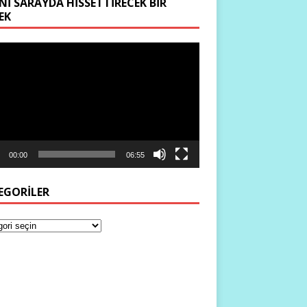
NI SARAYDA HISSETTIRECEK BIR
EK
ıcı
00:00
06:55
EGORILER