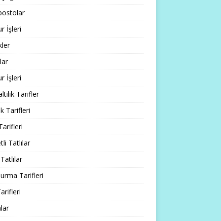
ostolar
 İşleri
ler
lar
 İşleri
tılık Tarifler
 Tarifleri
Tarifleri
li Tatlılar
Tatlılar
rma Tarifleri
arifleri
lar