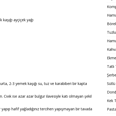
Komp
Hamur
k kaşığı ayçiçek yağı
Börek
Tuzlu
Hamur
Kahval
Ekmek
Tatlı 
Şerbet
urta, 2-3 yemek kaşığı su, tuz ve karabiberi bir kapta
Sütlü 
Dondu
n. Cıvık ise azar azar bulgur ilavesiyle katı olmayan şekil
Kek T
yapıp hafif yağladığınız tercihen yapışmayan bir tavada
Pasta