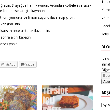
Tart 
ğrayın. Sıvıyağda hafif kavurun. Ardından köfteleri ve sıcak
Kurab
ne kadar kısık ateşte kaynatın.
t, un, yumurta ve limon suyunu ilave edip çırpın.
Yout
rışımı ılıtın.
Face
karışımı ince akıtarak ilave edin.
İletiş
sonra altını kapatın.
ervis yapın.
BLO
Bu bl
almak
WhatsApp
Yazdır
Diğer
Abon
ARŞ