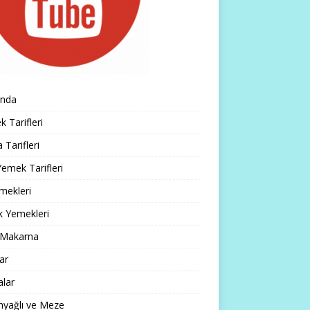
ında
 Tarifleri
 Tarifleri
emek Tarifleri
mekleri
k Yemekleri
 Makarna
lar
alar
nyağlı ve Meze