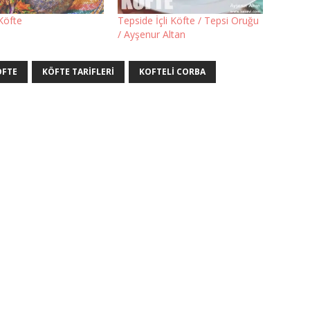
Köfte
Tepside İçli Köfte / Tepsi Oruğu
/ Ayşenur Altan
OFTE
KÖFTE TARIFLERI
KOFTELI CORBA