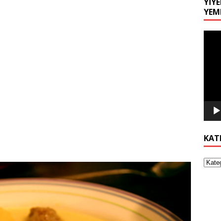
YIYE
YEM
Video
oynat
KAT