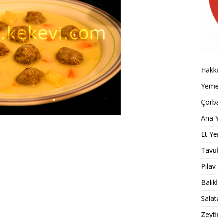
Hakk
Yemek
Çorba
Ana Y
Et Ye
Tavu
Pilav
Balık
Salat
Zeyti