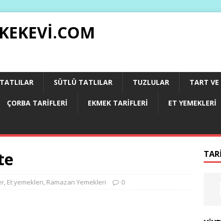
 KEKEVI.COM
 TATLILAR
SÜTLÜ TATLILAR
TUZLULAR
TART VE 
ÇORBA TARIFLERI
EKMEK TARIFLERI
ET YEMEKLERI
te
TAR
er
,
Et yemekleri
,
Ramazan Yemekleri
0