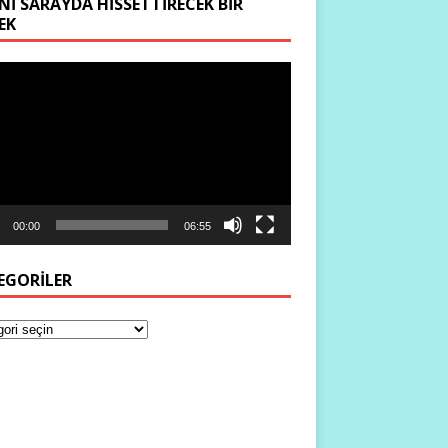
NI SARAYDA HISSETTIRECEK BIR
EK
ıcı
00:00
06:55
EGORILER