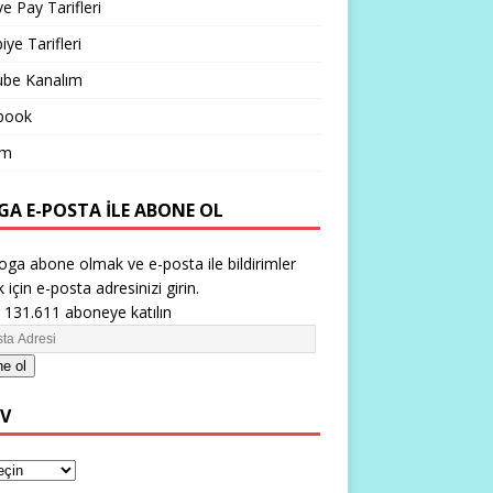
ve Pay Tarifleri
iye Tarifleri
ube Kanalım
book
im
GA E-POSTA ILE ABONE OL
oga abone olmak ve e-posta ile bildirimler
 için e-posta adresinizi girin.
 131.611 aboneye katılın
e ol
IV