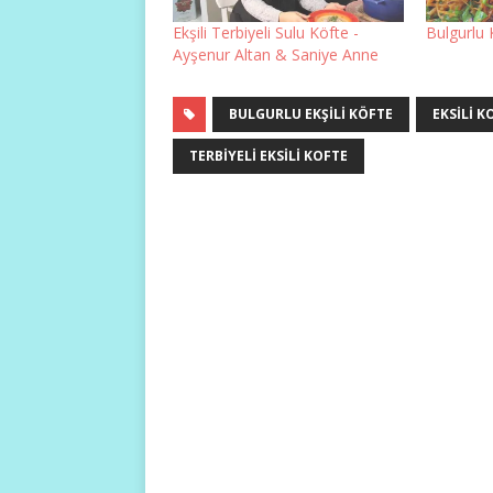
Ekşili Terbiyeli Sulu Köfte -
Bulgurlu 
Ayşenur Altan & Saniye Anne
BULGURLU EKŞILI KÖFTE
EKSILI K
TERBIYELI EKSILI KOFTE