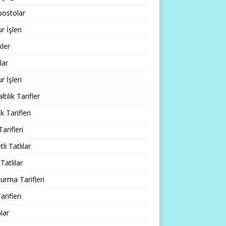
ostolar
 İşleri
ler
lar
 İşleri
tılık Tarifler
 Tarifleri
Tarifleri
li Tatlılar
Tatlılar
rma Tarifleri
arifleri
lar