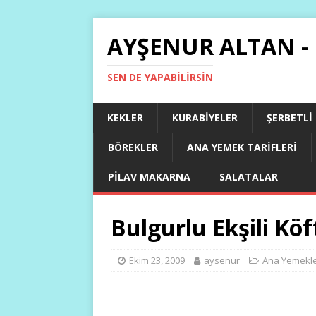
AYŞENUR ALTAN -
SEN DE YAPABILIRSIN
KEKLER
KURABIYELER
ŞERBETLI
BÖREKLER
ANA YEMEK TARIFLERI
PILAV MAKARNA
SALATALAR
Bulgurlu Ekşili Köf
Ekim 23, 2009
aysenur
Ana Yemekl