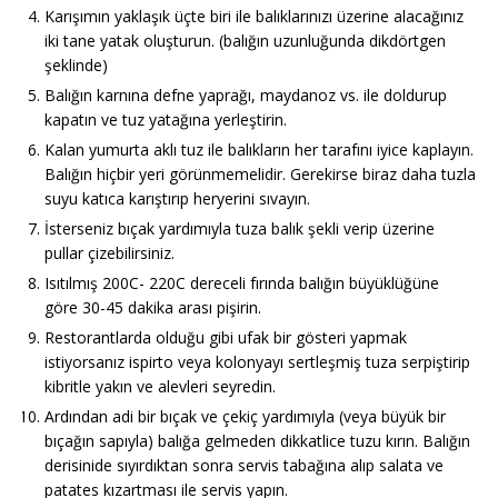
Karışımın yaklaşık üçte biri ile balıklarınızı üzerine alacağınız
iki tane yatak oluşturun. (balığın uzunluğunda dikdörtgen
şeklinde)
Balığın karnına defne yaprağı, maydanoz vs. ile doldurup
kapatın ve tuz yatağına yerleştirin.
Kalan yumurta aklı tuz ile balıkların her tarafını iyice kaplayın.
Balığın hiçbir yeri görünmemelidir. Gerekirse biraz daha tuzla
suyu katıca karıştırıp heryerini sıvayın.
İsterseniz bıçak yardımıyla tuza balık şekli verip üzerine
pullar çizebilirsiniz.
Isıtılmış 200C- 220C dereceli fırında balığın büyüklüğüne
göre 30-45 dakika arası pişirin.
Restorantlarda olduğu gibi ufak bir gösteri yapmak
istiyorsanız ispirto veya kolonyayı sertleşmiş tuza serpiştirip
kibritle yakın ve alevleri seyredin.
Ardından adi bir bıçak ve çekiç yardımıyla (veya büyük bir
bıçağın sapıyla) balığa gelmeden dikkatlice tuzu kırın. Balığın
derisinide sıyırdıktan sonra servis tabağına alıp salata ve
patates kızartması ile servis yapın.