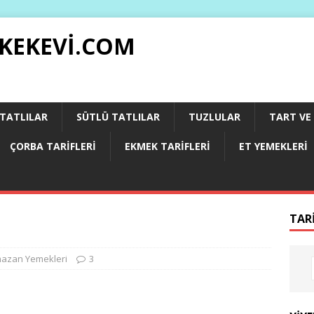
 KEKEVI.COM
 TATLILAR
SÜTLÜ TATLILAR
TUZLULAR
TART VE 
ÇORBA TARIFLERI
EKMEK TARIFLERI
ET YEMEKLERI
TAR
azan Yemekleri
3