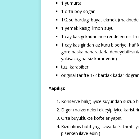
1 yumurta
1 orta boy sogan
1/2 su bardagi bayat ekmek (makineden
1 yemek kasigi limon suyu
1 cay kasigi kadar ince rendelenmis li
1 cay kasigindan az kuru biberiye, haf
gore baska baharatlarla deneyebilirsin
yakisacagina siz karar verin)
tuz, karabiber
original tarifte 1/2 bardak kadar dogranm
Yapılışı:
Konserve baligi iyice suyundan suzup bir
Diger malzemeleri ekleyip iyice karistiri
Orta buyuklukte kofteler yapin.
Kizdirilmis hafif yagli tavada iki tarafi 
piserken ilave edin.)