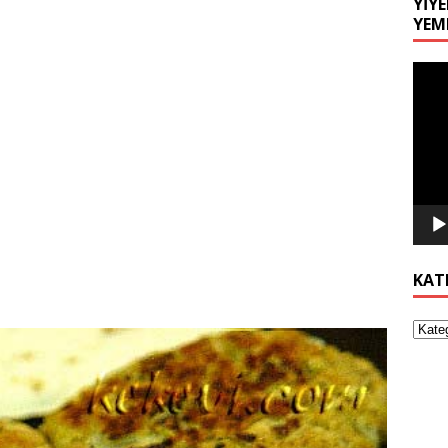
YIYE
YEM
Video
oynat
KAT