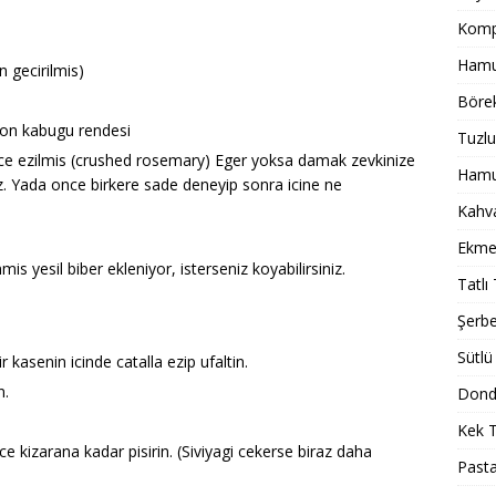
Komp
Hamur
 gecirilmis)
Börek
mon kabugu rendesi
Tuzlu
ifce ezilmis (crushed rosemary) Eger yoksa damak zevkinize
Hamur
iz. Yada once birkere sade deneyip sonra icine ne
Kahval
Ekmek
is yesil biber ekleniyor, isterseniz koyabilirsiniz.
Tatlı 
Şerbet
Sütlü 
 kasenin icinde catalla ezip ufaltin.
n.
Dondu
Kek T
iyice kizarana kadar pisirin. (Siviyagi cekerse biraz daha
Pasta