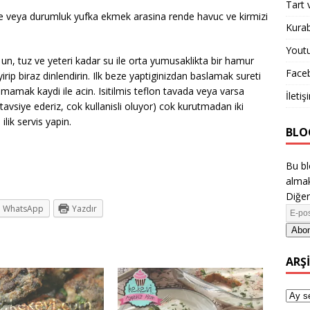
Tart 
le veya durumluk yufka ekmek arasina rende havuc ve kirmizi
Kurab
Yout
 un, tuz ve yeteri kadar su ile orta yumusaklikta bir hamur
Face
p biraz dinlendirin. Ilk beze yaptiginizdan baslamak sureti
lmamak kaydi ile acin. Isitilmis teflon tavada veya varsa
İletiş
tavsiye ederiz, cok kullanisli oluyor) cok kurutmadan iki
ilik servis yapin.
BLO
Bu bl
almak
Diğer
WhatsApp
Yazdır
Abon
ARŞ