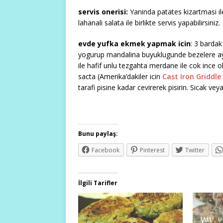
servis onerisi:
Yaninda patates kizartmasi i
lahanali salata ile birlikte servis yapabilirsiniz.
evde yufka ekmek yapmak icin
: 3 bardak
yogurup mandalina buyuklugunde bezelere ayiri
ile hafif unlu tezgahta merdane ile cok ince o
sacta (Amerika’dakiler icin
Cast Iron Griddle
tarafi pisine kadar cevirerek pisirin. Sicak veya 
Bunu paylaş:
Facebook
Pinterest
Twitter
İlgili Tarifler