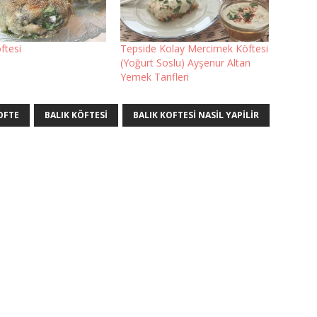
ftesi
Tepside Kolay Mercimek Köftesi
(Yoğurt Soslu) Ayşenur Altan
Yemek Tarifleri
OFTE
BALIK KÖFTESI
BALIK KOFTESI NASIL YAPILIR