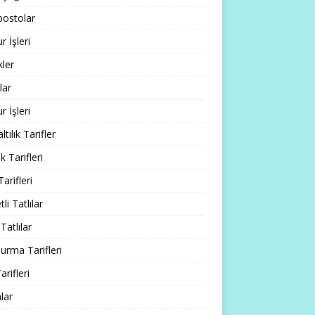
ostolar
 İşleri
ler
lar
 İşleri
tılık Tarifler
 Tarifleri
Tarifleri
li Tatlılar
Tatlılar
rma Tarifleri
arifleri
lar