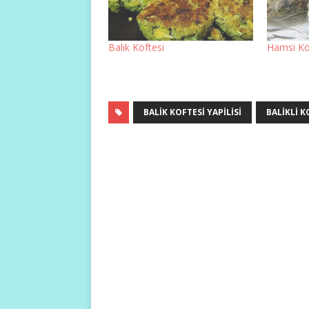
Balık Köftesi
Hamsi Kö
BALIK KOFTESI YAPILISI
BALIKLI K