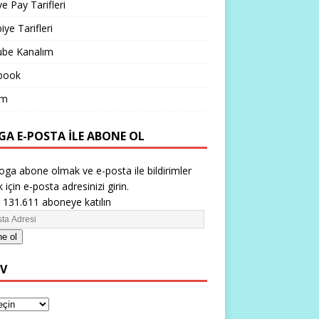
ve Pay Tarifleri
iye Tarifleri
ube Kanalım
book
im
GA E-POSTA ILE ABONE OL
oga abone olmak ve e-posta ile bildirimler
 için e-posta adresinizi girin.
 131.611 aboneye katılın
e ol
IV