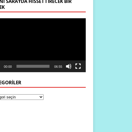
NI SARAYDA HISSETTIRECEK BIR
EK
ıcı
00:00
06:55
EGORILER