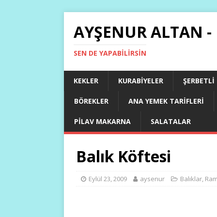
AYŞENUR ALTAN -
SEN DE YAPABILIRSIN
KEKLER
KURABIYELER
ŞERBETLI
BÖREKLER
ANA YEMEK TARIFLERI
PILAV MAKARNA
SALATALAR
Balık Köftesi
Eylül 23, 2009
aysenur
Balıklar
,
Ram