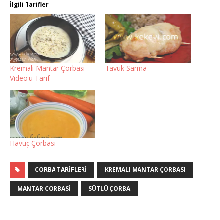
İlgili Tarifler
Kremalı Mantar Çorbası
Tavuk Sarma
Videolu Tarif
Havuç Çorbası
CORBA TARIFLERI
KREMALI MANTAR ÇORBASI
MANTAR CORBASI
SÜTLÜ ÇORBA