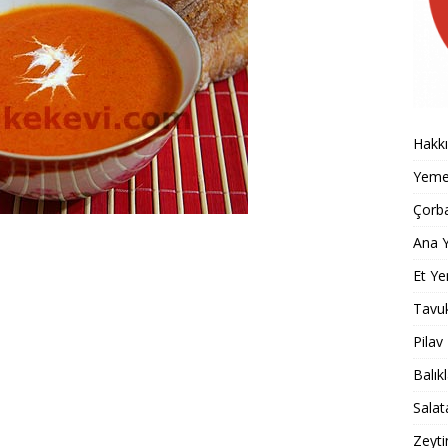
Hakk
Yemek
Çorba
Ana Y
Et Ye
Tavu
Pilav
Balık
Salat
Zeyti