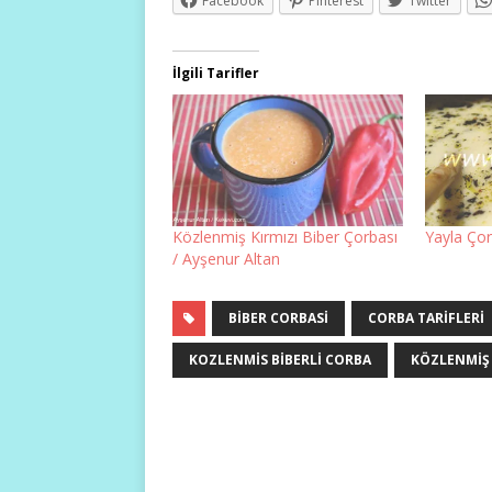
Facebook
Pinterest
Twitter
İlgili Tarifler
Közlenmiş Kırmızı Biber Çorbası
Yayla Çor
/ Ayşenur Altan
BIBER CORBASI
CORBA TARIFLERI
KOZLENMIS BIBERLI CORBA
KÖZLENMIŞ 