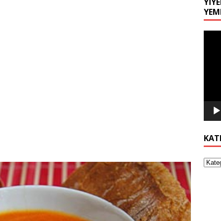
YIYE
YEM
Video
oynat
KAT