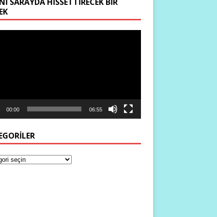
NI SARAYDA HISSETTIRECEK BIR
EK
ıcı
00:00
06:55
EGORILER