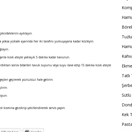
Komp
Hamur
Börek
çekirdeklerini ayıklayın.
Tuzlu
veya yoksa yüksek ayarında her iki tarafını yumuşayana kadar közleyin.
Hamur
ğrayın.
Kahval
oğanla kısık ateşte yaklaşık 5 dakika kadar kavurun.
tırdıktan sonra biberleri tavuk suyunu veya suyu ilave edip 15 dakika kısık ateşte
Ekmek
Tatlı 
eçten geçirerek pürüzsüz hale getirin.
Şerbet
tırın.
Sütlü 
koyun.
Dondu
st kısmına gezdirip şekillendirerek servis yapın.
Kek T
Pasta