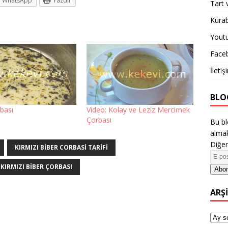
WhatsApp
Yazdır
Tart 
Kurab
Yout
Face
İletiş
BLO
bası
Video: Kolay ve Leziz Mercimek
Çorbası
Bu bl
almak
Diğer
KIRMIZI BIBER CORBASI TARIFI
KIRMIZI BIBER ÇORBASI
Abon
ARŞ