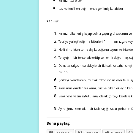
kırmızı toz biber
tuz ve tercihen değirmende çekilmiş karabiber
Yapılışı:
Kırmızı biberleri yıkayıp dolma yapar gibi saplarını ve 
Tepsiye yerleştirdiğiniz biberleri fırınınızın ızgara 
Hafif ılındıktan sonra dış kabuğunu soyun ve irice do
Tereyağını bir tencerede eritip yemeklik doğranmış s
Domates salçasınıda ekleyip bir iki dakika daha karış
pişirin.
Çorbayı blenderdan, mutfak robotundan veya tel süzg
Kremanın yarıdan fazlasını, tuz ve biberi ekleyip karış
Sıcak veya yazın soğutulmuş olarak çorbayı kaselere 
Ayırdığınız kremadan bir tatlı kaşığı kadar çorbanın ü
Bunu paylaş: