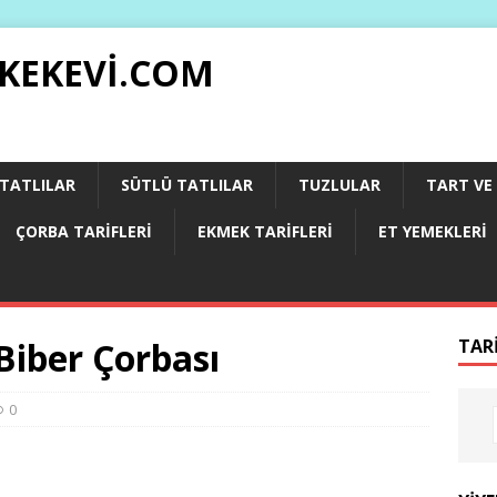
 KEKEVI.COM
 TATLILAR
SÜTLÜ TATLILAR
TUZLULAR
TART VE 
ÇORBA TARIFLERI
EKMEK TARIFLERI
ET YEMEKLERI
Biber Çorbası
TAR
0