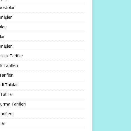
ostolar
 İşleri
ler
lar
 İşleri
tılık Tarifler
 Tarifleri
Tarifleri
li Tatlılar
Tatlılar
rma Tarifleri
arifleri
lar