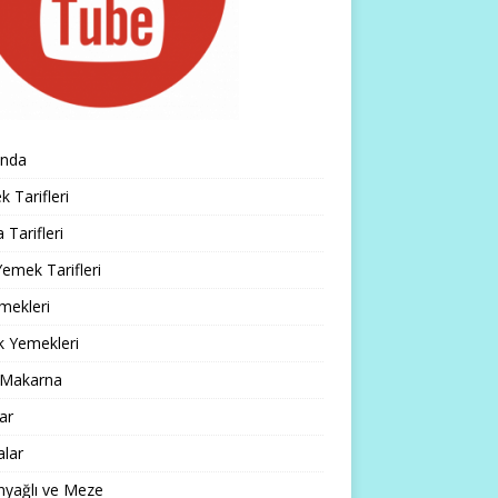
ında
 Tarifleri
 Tarifleri
emek Tarifleri
mekleri
k Yemekleri
 Makarna
lar
alar
nyağlı ve Meze