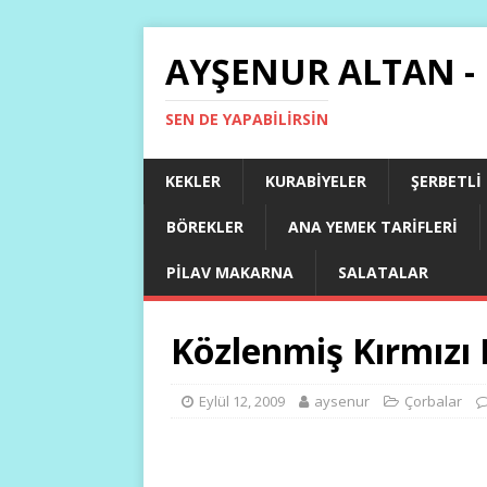
AYŞENUR ALTAN -
SEN DE YAPABILIRSIN
KEKLER
KURABIYELER
ŞERBETLI
BÖREKLER
ANA YEMEK TARIFLERI
PILAV MAKARNA
SALATALAR
Közlenmiş Kırmızı 
Eylül 12, 2009
aysenur
Çorbalar