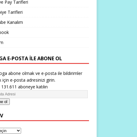
ve Pay Tarifleri
iye Tarifleri
ube Kanalım
book
im
GA E-POSTA ILE ABONE OL
oga abone olmak ve e-posta ile bildirimler
 için e-posta adresinizi girin.
 131.611 aboneye katılın
e ol
IV