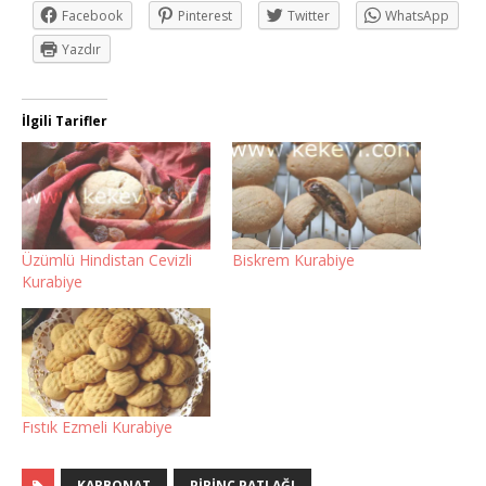
Facebook
Pinterest
Twitter
WhatsApp
Yazdır
İlgili Tarifler
Üzümlü Hindistan Cevizli
Biskrem Kurabiye
Kurabiye
Fıstık Ezmeli Kurabiye
KARBONAT
PIRINÇ PATLAĞI