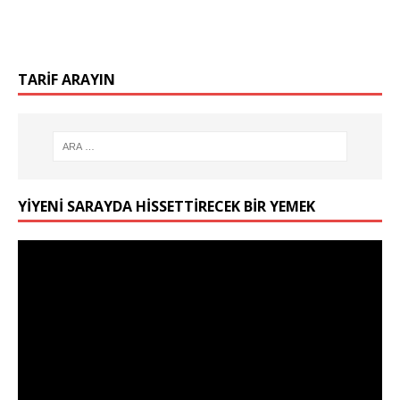
TARIF ARAYIN
YIYENI SARAYDA HISSETTIRECEK BIR YEMEK
Video
oynatıcı