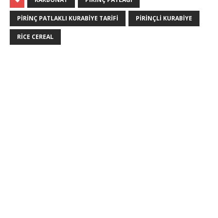
PIRINÇ PATLAKLI KURABIYE TARIFI
PIRINÇLI KURABIYE
RICE CEREAL