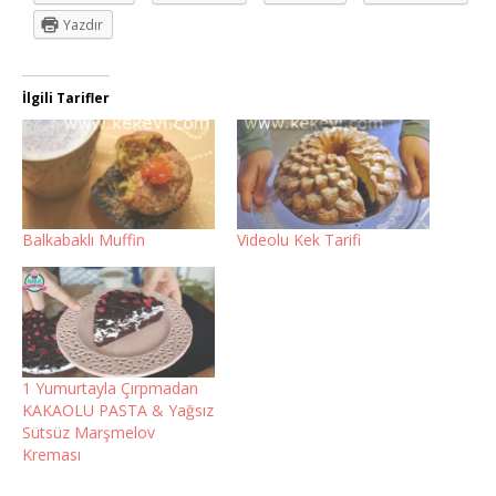
Yazdır
İlgili Tarifler
Balkabaklı Muffin
Videolu Kek Tarifi
1 Yumurtayla Çırpmadan
KAKAOLU PASTA & Yağsız
Sütsüz Marşmelov
Kreması