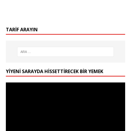
TARIF ARAYIN
YIYENI SARAYDA HISSETTIRECEK BIR YEMEK
Video
oynatıcı