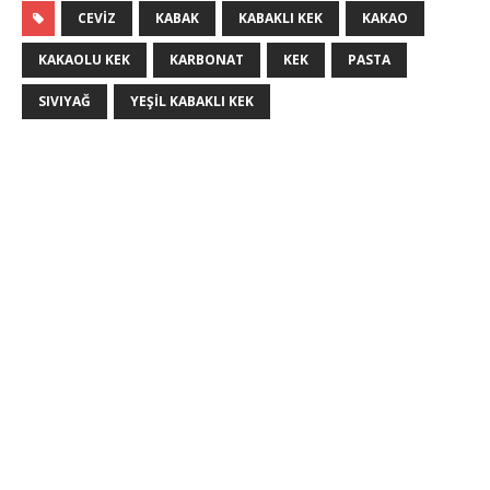
CEVIZ
KABAK
KABAKLI KEK
KAKAO
KAKAOLU KEK
KARBONAT
KEK
PASTA
SIVIYAĞ
YEŞIL KABAKLI KEK