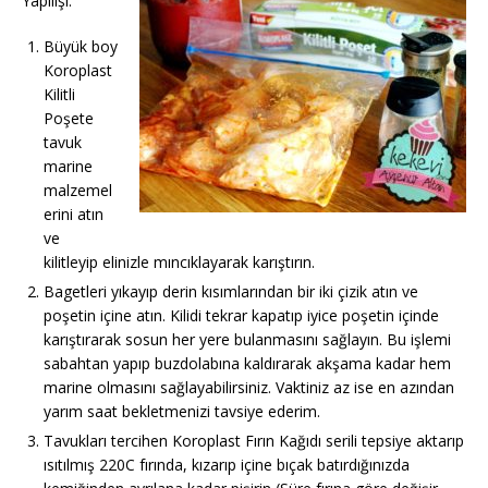
Yapılışı:
Büyük boy
Koroplast
Kilitli
Poşete
tavuk
marine
malzemel
erini atın
ve
kilitleyip elinizle mıncıklayarak karıştırın.
Bagetleri yıkayıp derin kısımlarından bir iki çizik atın ve
poşetin içine atın. Kilidi tekrar kapatıp iyice poşetin içinde
karıştırarak sosun her yere bulanmasını sağlayın. Bu işlemi
sabahtan yapıp buzdolabına kaldırarak akşama kadar hem
marine olmasını sağlayabilirsiniz. Vaktiniz az ise en azından
yarım saat bekletmenizi tavsiye ederim.
Tavukları tercihen Koroplast Fırın Kağıdı serili tepsiye aktarıp
ısıtılmış 220C fırında, kızarıp içine bıçak batırdığınızda