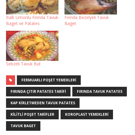
Ballı Limonlu Fırında Tavuk
Fırında Bezelyeli Tavuk
Baget ve Patates
Baget
Sebzeli Tavuk But
FERMUARLI POŞET YEMEKLERI
FIRINDA ÇITIR PATATES TARIFI
FIRINDA TAVUK PATATES
KAP KIRLETMEDEN TAVUK PATATES
KILITLI POŞET TARIFLER
KOROPLAST YEMEKLERI
TAVUK BAGET