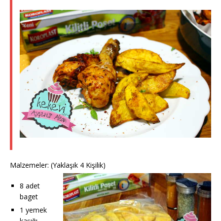
Malzemeler: (Yaklaşık 4 Kişilik)
8 adet
baget
1 yemek
kaşığı