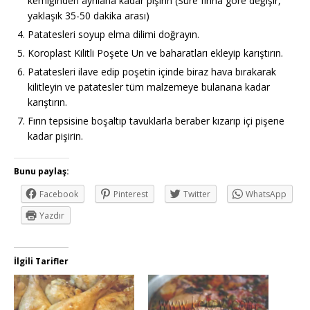
kemiğinden ayrılana kadar pişirin (Süre fırına göre değişir,
yaklaşık 35-50 dakika arası)
Patatesleri soyup elma dilimi doğrayın.
Koroplast Kilitli Poşete Un ve baharatları ekleyip karıştırın.
Patatesleri ilave edip poşetin içinde biraz hava bırakarak
kilitleyin ve patatesler tüm malzemeye bulanana kadar
karıştırın.
Fırın tepsisine boşaltıp tavuklarla beraber kızarıp içi pişene
kadar pişirin.
Bunu paylaş:
Facebook
Pinterest
Twitter
WhatsApp
Yazdır
İlgili Tarifler