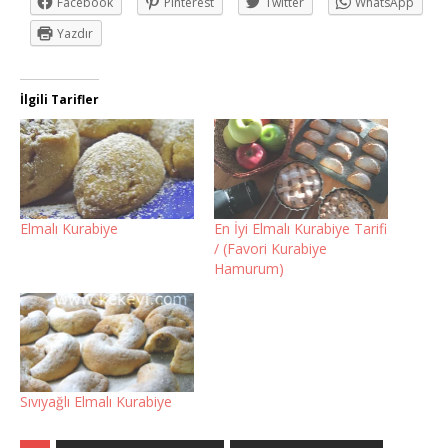
Facebook
Pinterest
Twitter
WhatsApp
Yazdır
İlgili Tarifler
Elmalı Kurabiye
En İyi Elmalı Kurabiye Tarifi
/ (Favori Kurabiye
Hamurum)
Sıvıyağlı Elmalı Kurabiye