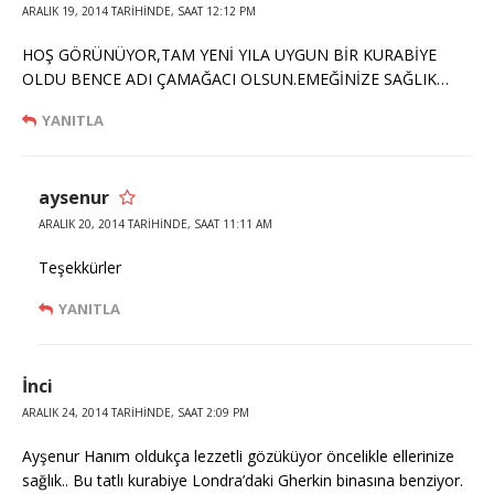
ARALIK 19, 2014 TARIHINDE, SAAT 12:12 PM
HOŞ GÖRÜNÜYOR,TAM YENİ YILA UYGUN BİR KURABİYE
OLDU BENCE ADI ÇAMAĞACI OLSUN.EMEĞİNİZE SAĞLIK…
YANITLA
aysenur
ARALIK 20, 2014 TARIHINDE, SAAT 11:11 AM
Teşekkürler
YANITLA
İnci
ARALIK 24, 2014 TARIHINDE, SAAT 2:09 PM
Ayşenur Hanım oldukça lezzetli gözüküyor öncelikle ellerinize
sağlık.. Bu tatlı kurabiye Londra’daki Gherkin binasına benziyor.