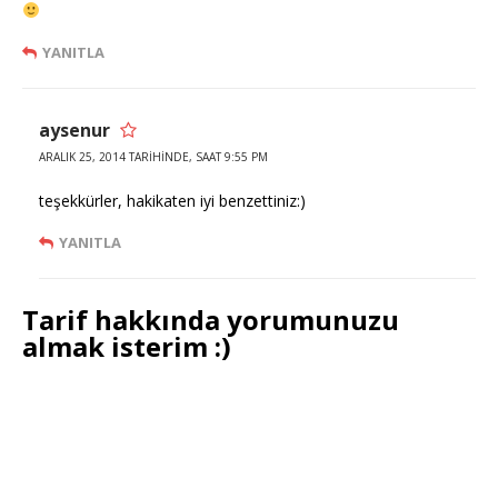
YANITLA
aysenur
ARALIK 25, 2014 TARIHINDE, SAAT 9:55 PM
teşekkürler, hakikaten iyi benzettiniz:)
YANITLA
Tarif hakkında yorumunuzu
almak isterim :)