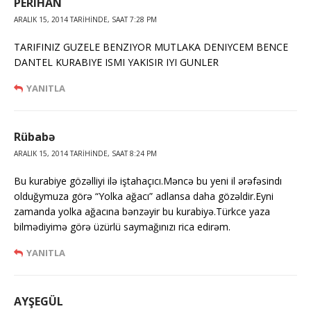
PERIHAN
ARALIK 15, 2014 TARIHINDE, SAAT 7:28 PM
TARIFINIZ GUZELE BENZIYOR MUTLAKA DENIYCEM BENCE
DANTEL KURABIYE ISMI YAKISIR IYI GUNLER
YANITLA
Rübabə
ARALIK 15, 2014 TARIHINDE, SAAT 8:24 PM
Bu kurabiye gözəlliyi ilə iştahaçıcı.Məncə bu yeni il ərəfəsindı
olduğymuza görə “Yolka ağacı” adlansa daha gözəldir.Eyni
zamanda yolka ağacına bənzəyir bu kurabiyə.Türkce yaza
bilmədiyimə görə üzürlü saymağınızı rica edirəm.
YANITLA
AYŞEGÜL