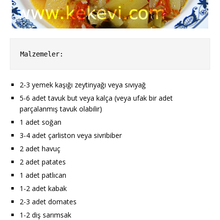
Malzemeler:
2-3 yemek kaşığı zeytinyağı veya sıvıyağ
5-6 adet tavuk but veya kalça (veya ufak bir adet
parçalanmış tavuk olabilir)
1 adet soğan
3-4 adet çarliston veya sivribiber
2 adet havuç
2 adet patates
1 adet patlıcan
1-2 adet kabak
2-3 adet domates
1-2 diş sarımsak