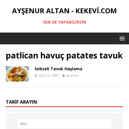
AYŞENUR ALTAN - KEKEVI.COM
SEN DE YAPABILIRSIN
patlican havuç patates tavuk
Sebzeli Tavuk Haşlama
Eylül 13, 2009
aysenur
TARIF ARAYIN