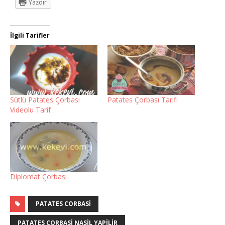
Yazdır
İlgili Tarifler
Sütlü Patates Çorbası
Patates Çorbası Tarifi
Videolu Tarif
Diplomat Çorbası
PATATES CORBASI
PATATES CORBASI NASIL YAPILIR