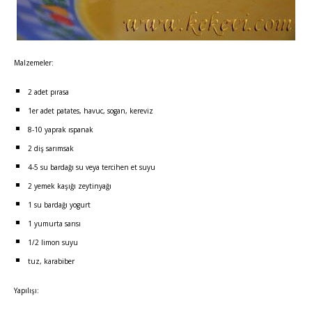
Malzemeler:
2 adet pırasa
1er adet patates, havuc, sogan, kereviz
8-10 yaprak ıspanak
2 diş sarımsak
4-5 su bardağı su veya tercihen et suyu
2 yemek kaşığı zeytinyağı
1 su bardağı yogurt
1 yumurta sarısı
1/2 limon suyu
tuz, karabiber
Yapılışı: