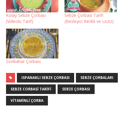
Kolay Sebze Çorbası
Sebze Çorbası Tarifi
(Videolu Tarif)
(Besleyici Renkli ve Leziz)
Sonbahar Çorbası
ISPANAKLI SEBZE ÇORBASI
SEBZE ÇORBALARI
SEBZE CORBASI TARIFI
SEBZE ÇORBASI
VITAMINLI ÇORBA