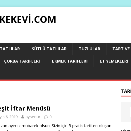
 KEKEVI.COM
 TATLILAR
SÜTLÜ TATLILAR
TUZLULAR
TART VE 
ÇORBA TARIFLERI
EKMEK TARIFLERI
ET YEMEKLERI
TAR
eşit İftar Menüsü
ıs 6, 2019
aysenur
0
an ayımız mübarek olsun! Sizin için 5 pratik tariften oluşan