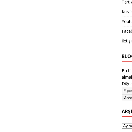
Tart 
Kurab
Yout
Face
İletiş
BLO
Bu bl
almak
Diğer
Abon
ARŞ