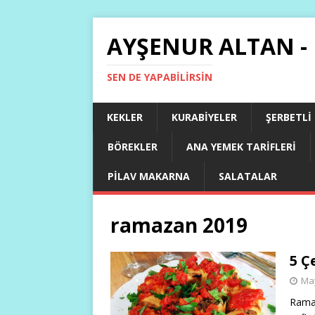
AYŞENUR ALTAN -
SEN DE YAPABILIRSIN
KEKLER
KURABIYELER
ŞERBETLI
BÖREKLER
ANA YEMEK TARIFLERI
PILAV MAKARNA
SALATALAR
ramazan 2019
5 Ç
May
Ramaz