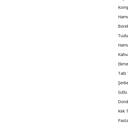
Komp
Hamur
Börek
Tuzlu
Hamur
Kahval
Ekmek
Tatlı 
Şerbet
Sütlü 
Dondu
Kek T
Pasta