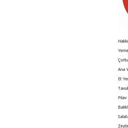
Hakk
Yemek
Çorba
Ana Y
Et Ye
Tavu
Pilav
Balık
Salat
Zeyti