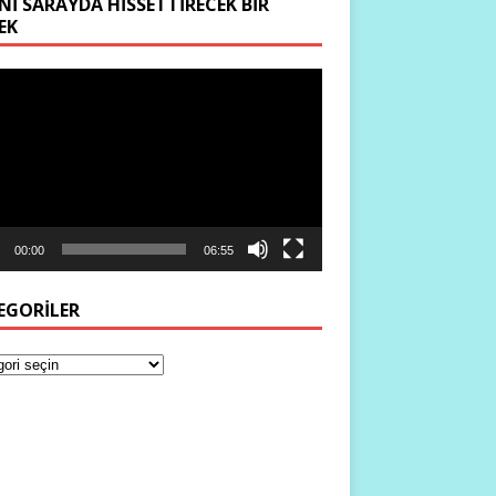
NI SARAYDA HISSETTIRECEK BIR
EK
ıcı
00:00
06:55
EGORILER