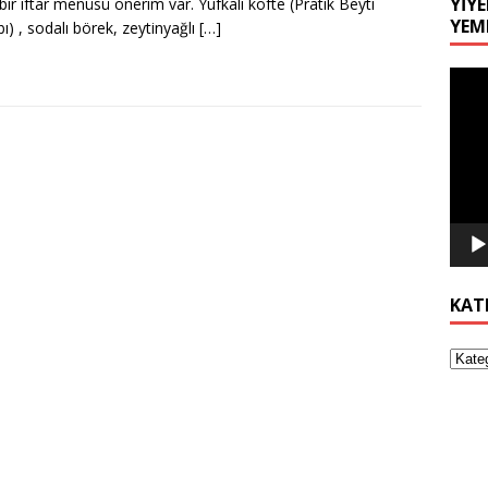
YIYE
 bir iftar menüsü önerim var. Yufkalı köfte (Pratik Beyti
YEM
ı) , sodalı börek, zeytinyağlı
[…]
Video
oynat
KAT