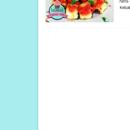
nefis
Kebab