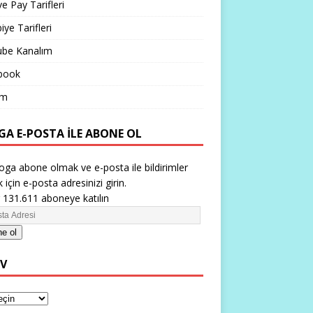
ve Pay Tarifleri
iye Tarifleri
ube Kanalım
book
im
GA E-POSTA ILE ABONE OL
oga abone olmak ve e-posta ile bildirimler
 için e-posta adresinizi girin.
 131.611 aboneye katılın
e ol
IV