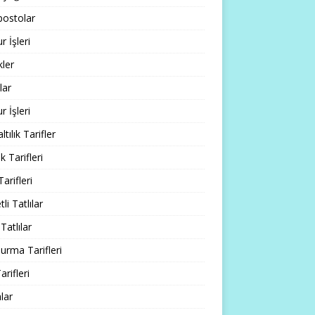
ostolar
 İşleri
ler
lar
 İşleri
tılık Tarifler
 Tarifleri
Tarifleri
li Tatlılar
Tatlılar
rma Tarifleri
arifleri
lar