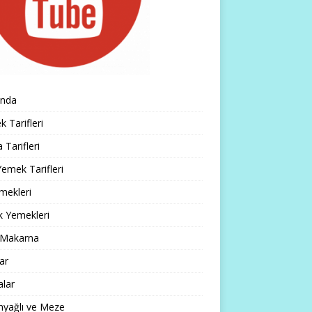
ında
 Tarifleri
 Tarifleri
emek Tarifleri
mekleri
k Yemekleri
 Makarna
lar
alar
nyağlı ve Meze