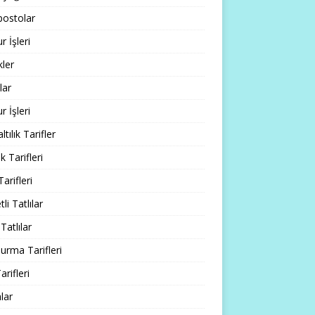
ostolar
 İşleri
ler
lar
 İşleri
tılık Tarifler
 Tarifleri
Tarifleri
li Tatlılar
Tatlılar
rma Tarifleri
arifleri
lar