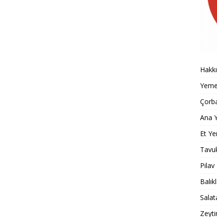
Hakk
Yemek
Çorba
Ana Y
Et Ye
Tavu
Pilav
Balık
Salat
Zeyti