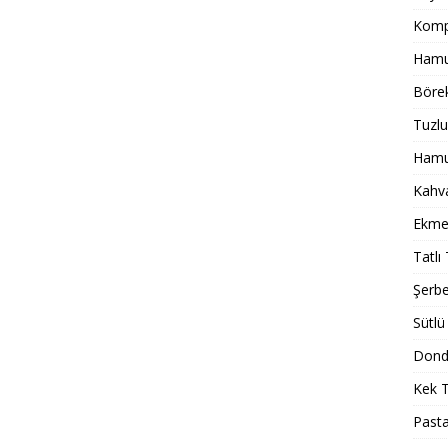
Komp
Hamur
Börek
Tuzlu
Hamur
Kahval
Ekmek
Tatlı 
Şerbet
Sütlü 
Dondu
Kek T
Pasta