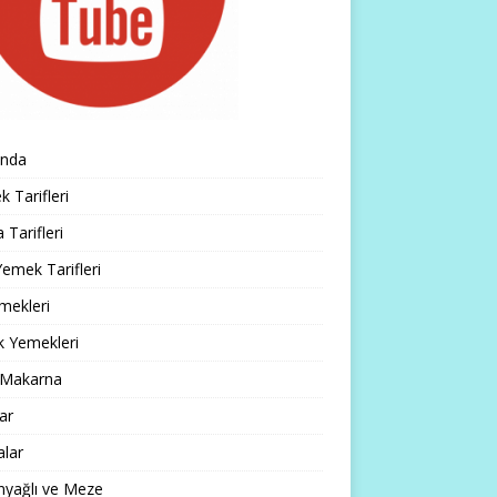
ında
 Tarifleri
 Tarifleri
emek Tarifleri
mekleri
k Yemekleri
 Makarna
lar
alar
nyağlı ve Meze