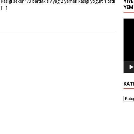
YIYE
li kasigi seker 1/3 bardak siviyag 2 yemek kasigi yogurt 1 tatli
YEM
i
[…]
Video
oynat
KAT