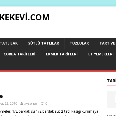
 KEKEVI.COM
 TATLILAR
SÜTLÜ TATLILAR
TUZLULAR
TART VE 
ÇORBA TARIFLERI
EKMEK TARIFLERI
ET YEMEKLERI
TAR
e
at 22, 2010
aysenur
0
meler: 1/2 bardak su 1/2 bardak sut 2 tatli kasigi kurumaya