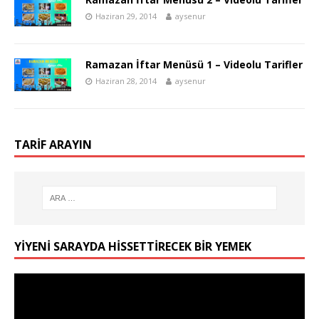
Haziran 29, 2014
aysenur
Ramazan İftar Menüsü 1 – Videolu Tarifler
Haziran 28, 2014
aysenur
TARIF ARAYIN
YIYENI SARAYDA HISSETTIRECEK BIR YEMEK
Video
oynatıcı