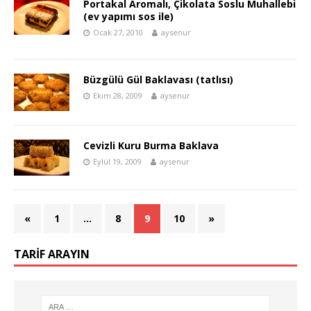
Portakal Aromalı, Çikolata Soslu Muhallebi
(ev yapımı sos ile)
Ocak 27, 2010
aysenur
Büzgülü Gül Baklavası (tatlısı)
Ekim 28, 2009
aysenur
Cevizli Kuru Burma Baklava
Eylül 19, 2009
aysenur
«
1
…
8
9
10
»
TARIF ARAYIN