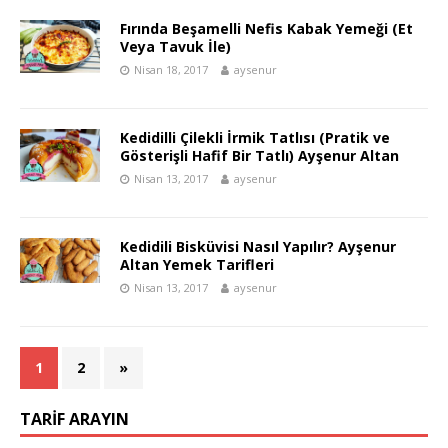
Fırında Beşamelli Nefis Kabak Yemeği (Et
Veya Tavuk İle)
Nisan 18, 2017
aysenur
Kedidilli Çilekli İrmik Tatlısı (Pratik ve
Gösterişli Hafif Bir Tatlı) Ayşenur Altan
Nisan 13, 2017
aysenur
Kedidili Bisküvisi Nasıl Yapılır? Ayşenur
Altan Yemek Tarifleri
Nisan 13, 2017
aysenur
1
2
»
TARIF ARAYIN