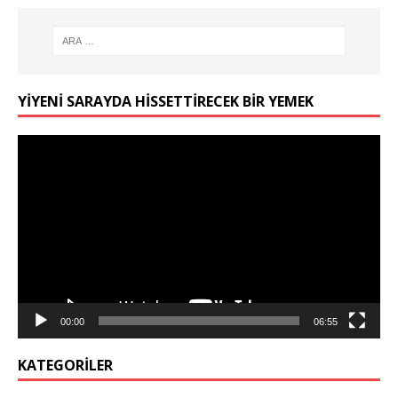
YIYENI SARAYDA HISSETTIRECEK BIR YEMEK
Video
oynatıcı
00:00
06:55
KATEGORILER