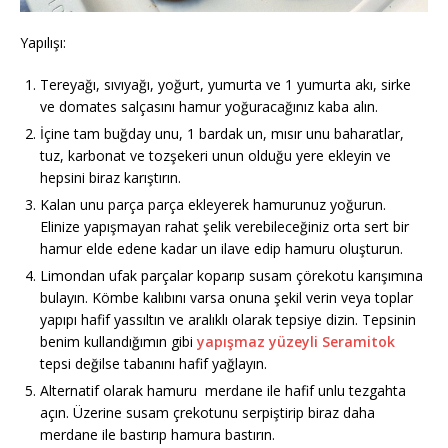
Yapılışı:
Tereyağı, sıvıyağı, yoğurt, yumurta ve 1 yumurta akı, sirke
ve domates salçasını hamur yoğuracağınız kaba alın.
İçine tam buğday unu, 1 bardak un, mısır unu baharatlar,
tuz, karbonat ve tozşekeri unun olduğu yere ekleyin ve
hepsini biraz karıştırın.
Kalan unu parça parça ekleyerek hamurunuz yoğurun.
Elinize yapışmayan rahat şelik verebileceğiniz orta sert bir
hamur elde edene kadar un ilave edip hamuru oluşturun.
Limondan ufak parçalar koparıp susam çörekotu karışımına
bulayın. Kömbe kalıbını varsa onuna şekil verin veya toplar
yapıpı hafif yassıltın ve aralıklı olarak tepsiye dizin. Tepsinin
benim kullandığımın gibi
yapışmaz yüzeyli Seramitok
tepsi değilse tabanını hafif yağlayın.
Alternatif olarak hamuru merdane ile hafif unlu tezgahta
açın. Üzerine susam çrekotunu serpiştirip biraz daha
merdane ile bastırıp hamura bastırın.