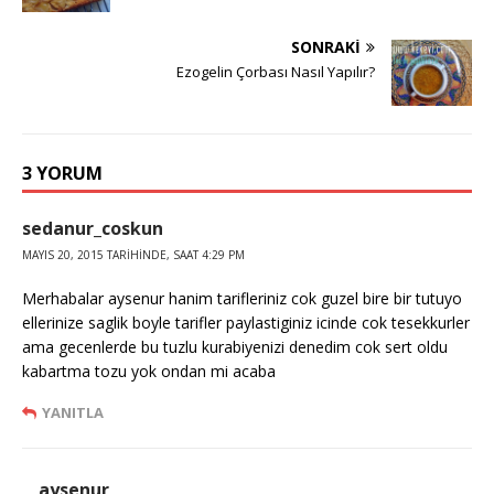
SONRAKI
Ezogelin Çorbası Nasıl Yapılır?
3 YORUM
sedanur_coskun
MAYIS 20, 2015 TARIHINDE, SAAT 4:29 PM
Merhabalar aysenur hanim tarifleriniz cok guzel bire bir tutuyo
ellerinize saglik boyle tarifler paylastiginiz icinde cok tesekkurler
ama gecenlerde bu tuzlu kurabiyenizi denedim cok sert oldu
kabartma tozu yok ondan mi acaba
YANITLA
aysenur