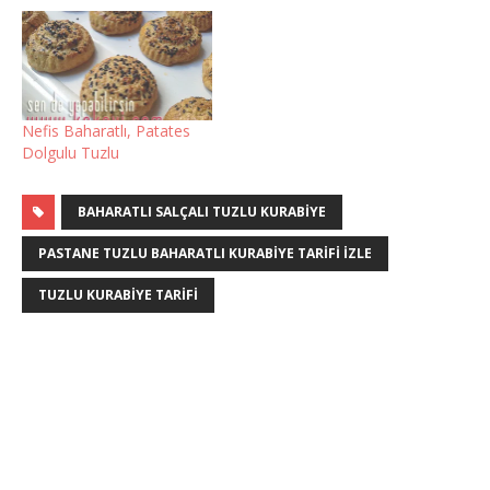
Nefis Baharatlı, Patates
Dolgulu Tuzlu
BAHARATLI SALÇALI TUZLU KURABIYE
PASTANE TUZLU BAHARATLI KURABIYE TARIFI IZLE
TUZLU KURABIYE TARIFI