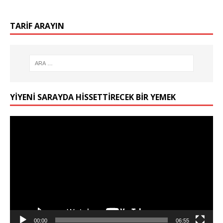
TARIF ARAYIN
YIYENI SARAYDA HISSETTIRECEK BIR YEMEK
Video
oynatıcı
00:00
06:55