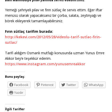
Ballı Mahmudiye pilav yanında servis edebilirsiniz
Yemeği şehriyeli pilav ve fırın sütlaç ile servis ettim. Eğer iftar
menüsü olarak yapacaksanız bir çorba, salata, zeytinyağı ve
börek ekleyerek tamamlayabilirsiniz.
Fırın sütlaç tarifim burada:
http://kekevi.com/2012/05/28/videolu-tarif-sutlac-firin-
sutlac/
Tarifi aldığım Osmanlı mutfağı konusunda uzman Yunus Emre
Akkor bey’e teşekkür ederim.
https://www.instagram.com/yunusemreakkor
Bunu paylaş:
Facebook
Pinterest
Twitter
WhatsApp
Yazdır
İlgili Tarifler