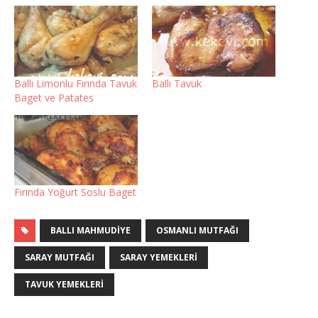
Ballı Limonlu Fırında Tavuk
Ballı Tavuk
Baget ve Patates
Fırında Yoğurt Soslu Baget
BALLI MAHMUDIYE
OSMANLI MUTFAĞI
SARAY MUTFAĞI
SARAY YEMEKLERI
TAVUK YEMEKLERI