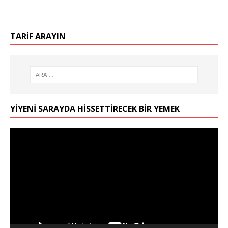
TARIF ARAYIN
YIYENI SARAYDA HISSETTIRECEK BIR YEMEK
Video
oynatıcı