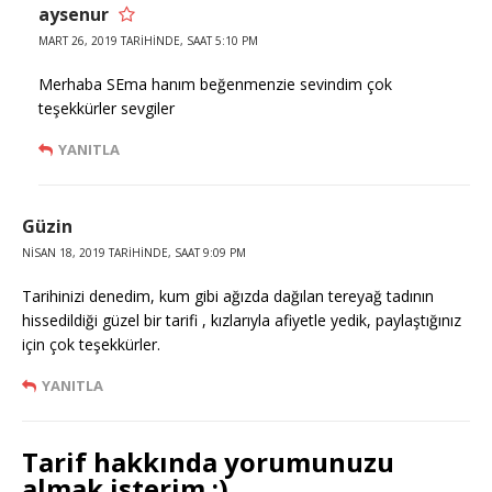
aysenur
MART 26, 2019 TARIHINDE, SAAT 5:10 PM
Merhaba SEma hanım beğenmenzie sevindim çok
teşekkürler sevgiler
YANITLA
Güzin
NISAN 18, 2019 TARIHINDE, SAAT 9:09 PM
Tarihinizi denedim, kum gibi ağızda dağılan tereyağ tadının
hissedildiği güzel bir tarifi , kızlarıyla afiyetle yedik, paylaştığınız
için çok teşekkürler.
YANITLA
Tarif hakkında yorumunuzu
almak isterim :)