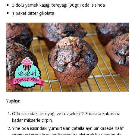
3 dolu yemek kaşığı tereyağı (90gr.) oda ısısında
1 paket bitter çikolata
Yapılışı:
Oda ısısındaki tereyağı ve tozşekeri 2-3 dakika kabarana
kadar mikserle çırpın.
Yine oda ısısındaki yumurtaları çatalla ayrı bir kasede hafif
çırpın ve tereyağı şeker karışımına akıtarak bir yandan da