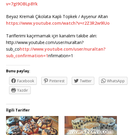
v=7gI9OBLp8Yk
Beyaz Kremalı Çikolata Kaplı Topkek / Ayşenur Altan
https://www.youtube.com/watch?v=r2Z3R2w9lUo
Tariflerimi kaçırmamak için kanalımı takibe alın:
http://www.youtube.com/user/nuraltan?
sub_co
http://www.youtube.com/user/nuraltan?
sub_confirmation=1
nfirmation=1
Bunu paylaş:
Facebook
Pinterest
Twitter
WhatsApp
Yazdır
İlgili Tarifler