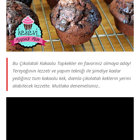
Bu Çikolatalı Kakaolu Topkekler en favoriniz olmaya aday!
Tereyağının lezzeti ve yapım tekniği ile şimdiye kadar
yediğiniz tüm kakaolu kek, damla çikolatalı keklerin yerini
alabilecek lezzette. Mutlaka denemelisiniz..