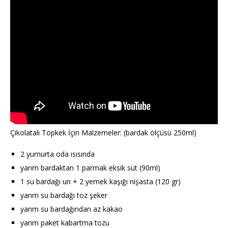
Çikolatalı Topkek İçin Malzemeler: (bardak ölçüsü 250ml)
2 yumurta oda ısısında
yarım bardaktan 1 parmak eksik süt (90ml)
1 su bardağı un + 2 yemek kaşığı nişasta (120 gr)
yarım su bardağı toz şeker
yarım su bardağından az kakao
yarım paket kabartma tozu