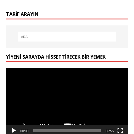
TARIF ARAYIN
YIYENI SARAYDA HISSETTIRECEK BIR YEMEK
Video
oynatıcı
00:00
06:55