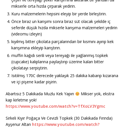
mikserle orta hızda çırparak yedirin.
Kuru malzemelerin hepsini eleyip bir yerde birleştirin.
Önce biraz un karışımı sonra biraz süt olacak şekilde iç
seferde düşük hızda mikserle karışıma malzemeleri yedirin
(videomu izleyin)
kıyılmış bitter çikolata parçalarından bir kısmını ayırıp kek
karışımına ekleyip karıştırın.
muffin kağıdı serili veya tereyağı ile yağlanmış topkek
(cupcake) kalıplarına paylaştırıp üzerine kalan bitter
çikolatayı serpiştirin.
Isıtılmış 170C derecede yaklaşık 25 dakika kabarıp kızarana
ve içi pişene kadar pişirin.
Abartısız 5 Dakikada Muzlu Kek Yapın
Mikser yok, ekstra
kap kirletme yok!
https://www.youtube.com/watch?v=TfXoLV3Ygmc
Sirkeli Kıyır Poğaça Ve Cevizli Topkek (30 Dakikada Fırında)
Ayşenur Altan
https://www.youtube.com/watch?