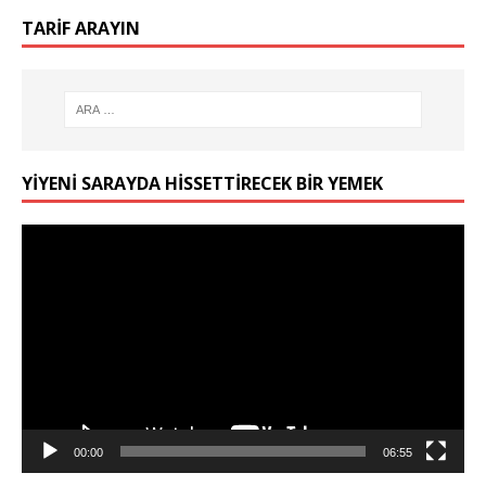
TARIF ARAYIN
YIYENI SARAYDA HISSETTIRECEK BIR YEMEK
Video
oynatıcı
00:00
06:55