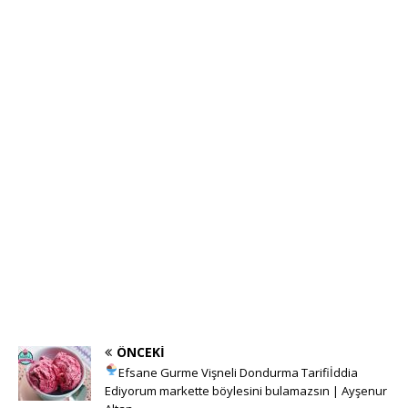
ÖNCEKI
Efsane Gurme Vişneli Dondurma Tarifi
İddia
Ediyorum markette böylesini bulamazsın | Ayşenur