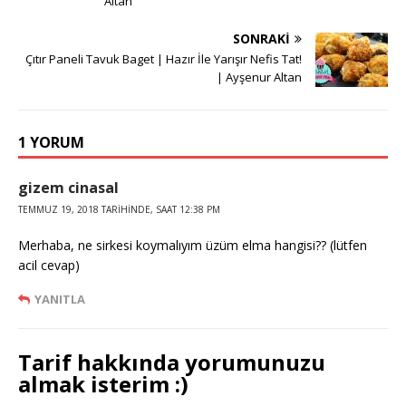
Altan
SONRAKI
Çıtır Paneli Tavuk Baget | Hazır İle Yarışır Nefis Tat!
| Ayşenur Altan
1 YORUM
gizem cinasal
TEMMUZ 19, 2018 TARIHINDE, SAAT 12:38 PM
Merhaba, ne sirkesi koymalıyım üzüm elma hangisi?? (lütfen
acil cevap)
YANITLA
Tarif hakkında yorumunuzu
almak isterim :)