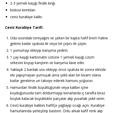
2-3 yemek kaşığı fındık kırığı
bisküvi kırıntıları
ceviz kurabiye kalıbı
Ceviz Kurabiye Tarifi:
Oda ısısındaki tereyağını ve şekeri bir kapta hafif krem haline
gelene kadar spatula ile veya tel çırpıcı ile çırpın.
1 yumurtayı ekleyip karışıma yedirin.
1 çay kaşığı karbonatın üstüne 1 yemek kaşığı üzüm
sirkesini koyup karıştırın ve karışıma ilave edin.
Yaklaşık 2 bardak unu ekleyip önce spatula ile sonra elinizle
ele yapışmayan yumuşak ama şekil alan bir kıvam olana
kadar gerekirse un takviye ederek hamuru yoğurun.
Hamurdan fındık büyüklüğünde veya kalıbın içine
koyduğunuzda tam doldurmayıp kenarlarda iç tarafta biraz
boşluk kalacak büyüklükte parçalar alıp yuvarlak şekil verin.
Ceviz kurabiye kalıbını hafifçe yağlayıp ocağı açın. Kurabiye
hamurlarında yerleştirip bastırın. Önlü arkalı kafif renk alıp