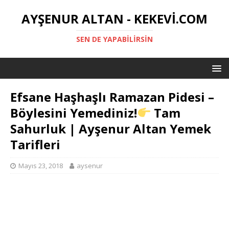
AYŞENUR ALTAN - KEKEVI.COM
SEN DE YAPABILIRSIN
Efsane Haşhaşlı Ramazan Pidesi –
Böylesini Yemediniz!
Tam
Sahurluk | Ayşenur Altan Yemek
Tarifleri
Mayıs 23, 2018
aysenur