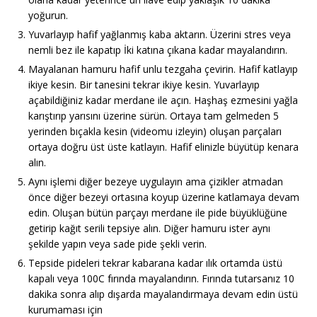
yoğurun.
Yuvarlayıp hafif yağlanmış kaba aktarın. Üzerini stres veya
nemli bez ile kapatıp İki katına çıkana kadar mayalandırın.
Mayalanan hamuru hafif unlu tezgaha çevirin. Hafif katlayıp
ikiye kesin. Bir tanesini tekrar ikiye kesin. Yuvarlayıp
açabildiğiniz kadar merdane ile açın. Haşhaş ezmesini yağla
karıştırıp yarısını üzerine sürün. Ortaya tam gelmeden 5
yerinden bıçakla kesin (videomu izleyin) oluşan parçaları
ortaya doğru üst üste katlayın. Hafif elinizle büyütüp kenara
alın.
Aynı işlemi diğer bezeye uygulayın ama çizikler atmadan
önce diğer bezeyi ortasına koyup üzerine katlamaya devam
edin. Oluşan bütün parçayı merdane ile pide büyüklüğüne
getirip kağıt serili tepsiye alın. Diğer hamuru ister aynı
şekilde yapın veya sade pide şekli verin.
Tepside pideleri tekrar kabarana kadar ılık ortamda üstü
kapalı veya 100C fırında mayalandırın. Fırında tutarsanız 10
dakika sonra alıp dışarda mayalandırmaya devam edin üstü
kurumaması için