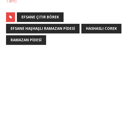
Tarif)
EFSANE ÇITIR BÖREK
EFSANE HAŞHAŞLI RAMAZAN PIDESI
HASHASLI COREK
RAMAZAN PIDESI