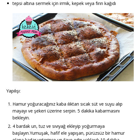
tepsi altına sermek için irmik, kepek veya fırın kağıdı
Yapılışı:
Hamur yoğuracağınız kaba ılıktan sıcak süt ve suyu alıp
mayayı ve şekeri üzerine serpin. 5 dakika kabarmasını
bekleyin.
4 bardak un, tuz ve sıvıyağ ekleyip yoğurmaya
başlayın.Yumuşak, hafif ele yapışan, pürüzsüz bir hamur
olana kadar yeterince un ilave edip yaklaşık 10 dakika