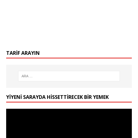
TARIF ARAYIN
YIYENI SARAYDA HISSETTIRECEK BIR YEMEK
Video
oynatıcı