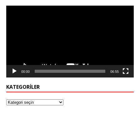
Video
oynatıcı
00:00
06:55
KATEGORILER