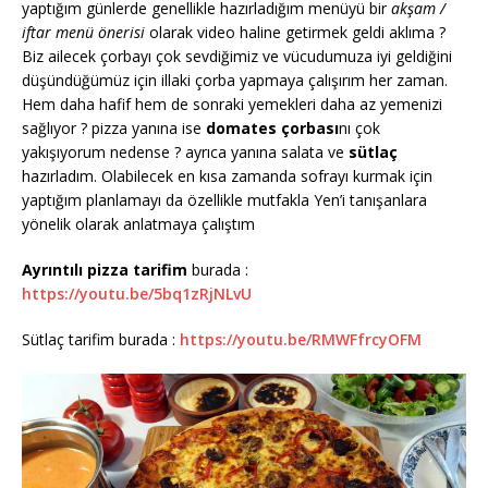
yaptığım günlerde genellikle hazırladığım menüyü bir
akşam /
iftar menü önerisi
olarak video haline getirmek geldi aklıma ?
Biz ailecek çorbayı çok sevdiğimiz ve vücudumuza iyi geldiğini
düşündüğümüz için illaki çorba yapmaya çalışırım her zaman.
Hem daha hafif hem de sonraki yemekleri daha az yemenizi
sağlıyor ? pizza yanına ise
domates çorbası
nı çok
yakışıyorum nedense ? ayrıca yanına salata ve
sütlaç
hazırladım. Olabilecek en kısa zamanda sofrayı kurmak için
yaptığım planlamayı da özellikle mutfakla Yen’i tanışanlara
yönelik olarak anlatmaya çalıştım
Ayrıntılı pizza tarifim
burada :
https://youtu.be/5bq1zRjNLvU
Sütlaç tarifim burada :
https://youtu.be/RMWFfrcyOFM