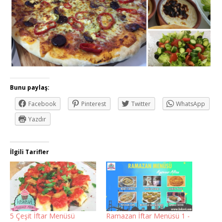
Bunu paylaş:
Facebook
Pinterest
Twitter
WhatsApp
Yazdır
İlgili Tarifler
5 Çeşit İftar Menüsü
Ramazan İftar Menüsü 1 -