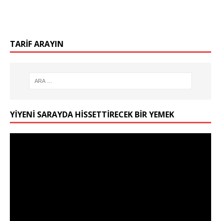
TARIF ARAYIN
YIYENI SARAYDA HISSETTIRECEK BIR YEMEK
Video
oynatıcı