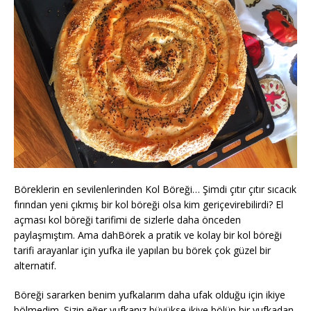
Böreklerin en sevilenlerinden Kol Böreği… Şimdi çıtır çıtır sıcacık
fırından yeni çıkmış bir kol böreği olsa kim geriçevirebilirdi? El
açması kol böreği tarifimi de sizlerle daha önceden
paylaşmıştım. Ama dahBörek a pratik ve kolay bir kol böreği
tarifi arayanlar için yufka ile yapılan bu börek çok güzel bir
alternatif.
Böreği sararken benim yufkalarım daha ufak olduğu için ikiye
bölmedim. Sizin eğer yufkanız büyükse ikiye bölüp bir yufkadan