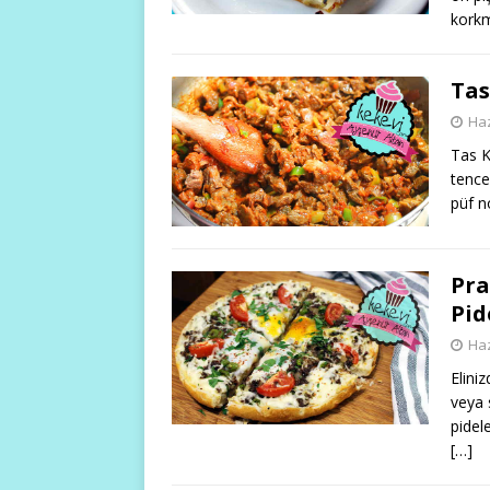
korkm
Tas
Haz
Tas K
tence
püf n
Pra
Pid
Haz
Elini
veya
pidel
[…]