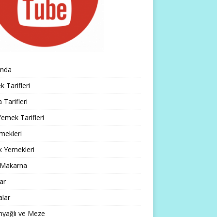
ında
 Tarifleri
 Tarifleri
emek Tarifleri
mekleri
k Yemekleri
 Makarna
lar
alar
nyağlı ve Meze