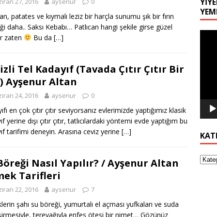
YIYE
iran 27, 2016
aysenur
0
YEM
an, patates ve kıymalı leziz bir harçla sunumu şık bir fırın
i daha.. Saksı Kebabı… Patlıcan hangi şekile girse güzel
Video
r zaten
Bu da
[…]
oynat
izli Tel Kadayıf (Tavada Çıtır Çıtır Bir
) Ayşenur Altan
iran 24, 2016
aysenur
0
fı en çok çıtır çıtır seviyorsanız evlerimizde yaptığımız klasik
f yerine dışı çıtır çıtır, tatlıcılardaki yöntemi evde yaptığım bu
ıf tarifimi deneyin. Arasına ceviz yerine
[…]
KAT
Böreği Nasıl Yapılır? / Ayşenur Altan
ek Tarifleri
iran 22, 2016
aysenur
7
lerin şahı su böreği, yumurtalı el açması yufkaları ve suda
şirmesiyle, tereyağıyla enfes ötesi bir nimet… Gözünüz