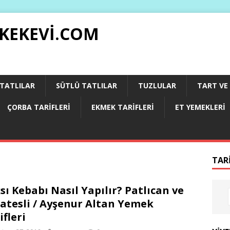
 KEKEVI.COM
 TATLILAR
SÜTLÜ TATLILAR
TUZLULAR
TART VE 
ÇORBA TARIFLERI
EKMEK TARIFLERI
ET YEMEKLERI
TAR
sı Kebabı Nasıl Yapılır? Patlıcan ve
atesli / Ayşenur Altan Yemek
ifleri