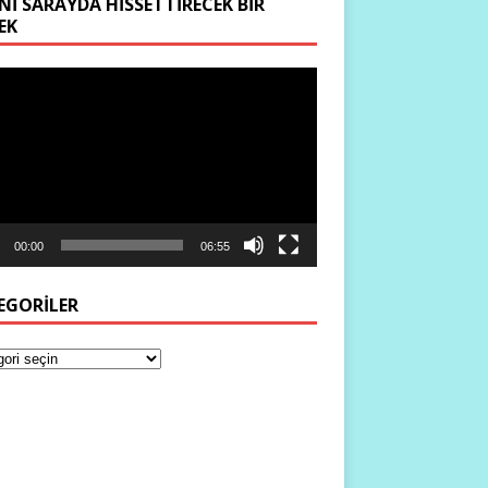
NI SARAYDA HISSETTIRECEK BIR
EK
ıcı
00:00
06:55
EGORILER