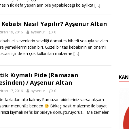
asın ilk defa yapanların bile yapabileceği kolaylıkta
[…]
 Kebabı Nasıl Yapılır? Ayşenur Altan
iran 19, 2016
aysenur
0
ebabı et sevenlerin sevdiği domates biberli sosuyla sevilen
re yemeklerimizden biri. Güzel bir tas kebabının en önemli
oktası içinde en çok kullanılan malzeme
[…]
tik Kıymalı Pide (Ramazan
KAN
esinden) / Ayşenur Altan
iran 17, 2016
aysenur
0
zde fazladan alıp kalmış Ramazan pideleriniz varsa akşam
 sahur menünüz benden
Birkaç basit malzeme ile bayat
erinizi kıymalı nefis bir pideye dönüştürüyoruz… Malzemeler: