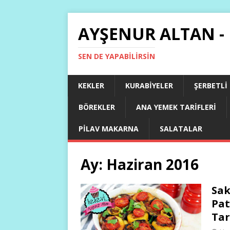
AYŞENUR ALTAN -
SEN DE YAPABILIRSIN
KEKLER
KURABIYELER
ŞERBETLI
BÖREKLER
ANA YEMEK TARIFLERI
PILAV MAKARNA
SALATALAR
Ay:
Haziran 2016
Sak
Pat
Tar