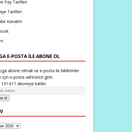
ve Pay Tarifleri
iye Tarifleri
ube Kanalım
book
im
GA E-POSTA ILE ABONE OL
oga abone olmak ve e-posta ile bildirimler
 için e-posta adresinizi girin.
 131.611 aboneye katılın
e ol
IV