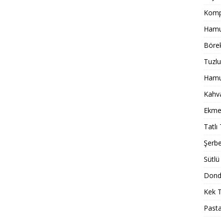
Komp
Hamur
Börek
Tuzlu
Hamur
Kahval
Ekmek
Tatlı 
Şerbet
Sütlü 
Dondu
Kek T
Pasta