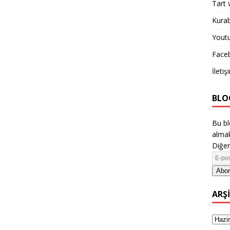
Tart 
Kurab
Yout
Face
İletiş
BLO
Bu bl
almak
Diğer
Abon
ARŞ