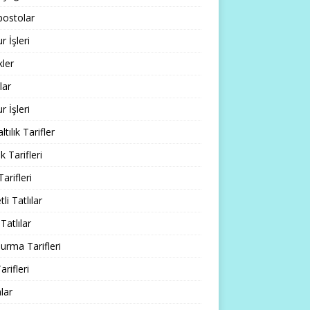
ostolar
 İşleri
ler
lar
 İşleri
tılık Tarifler
 Tarifleri
Tarifleri
li Tatlılar
Tatlılar
rma Tarifleri
arifleri
lar