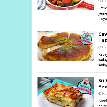
Haz
Patlıc
yemeğ
oluyo
Cev
Tat
Haz
Kadayı
kadayı
kaday
Su 
Yem
Haz
Börek
ön pi