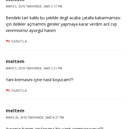
MAYIS 5, 2016 TARIHINDE, SAAT 2:17 PM
Bendeki tart kalıbı bu şekilde degil acaba çatalla kabarmaması
için delikler açmammı gerekir yapmaya karar verdim acil cvp
verirmisimiz aysegül hanım
YANITLA
meltem
MAYIS 5, 2016 TARIHINDE, SAAT 2:21 PM
Yani kremasını içine nasıl koyucam??
YANITLA
meltem
MAYIS 26, 2016 TARIHINDE, SAAT 8:27 PM
Aysenur hanım aırularuma hiç yanıt vermiyoraunuz??