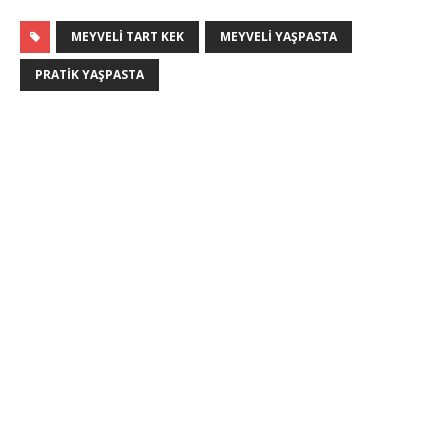
MEYVELI TART KEK
MEYVELI YAŞPASTA
PRATIK YAŞPASTA