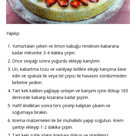
Yapılışı:
Yumurtaları şekeri ve limon kabuğu rendesini kabarana
kadar mikserke 3-4 dakika çırpın.
Önce sıvıyağı sonra yoğurdu ekleyip karıştırın.
Un, kabartma tozu ve vanilyayı birlikte eleyip karışıma ilave
edin ve spatula ile veya tel çırpıcı ile havasını söndürmeden
birbirine yedirin.
Tart kek kalıbını yağlayıp unlayın ve karışımı içine döküp 165
derecede kabarıp kızarana kadar pişirin.
Hafif ılındıktan sonra ters çevirip kalıptan çıkarın ve
soğumaya bırakın.
Krema malzemeleri ile bir muhallebi yapıp soğutun. Krem
şantiyi ekleyip 1-2 dakika çırpın.
Tart keki sütle ıslatıp kremayı dökün ve istediğiniz