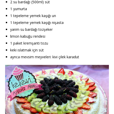
2 su bardağı (500ml) süt
1 yumurta
1 tepeleme yemek kaşığı un
1 tepeleme yemek kaşığı nişasta
yarım su bardağı tozşeker
limon kabuğu rendesi
1 paket kremşanti tozu
keki ıslatmak için süt
ayrıca mevsim meyveleri: kivi çilek karadut