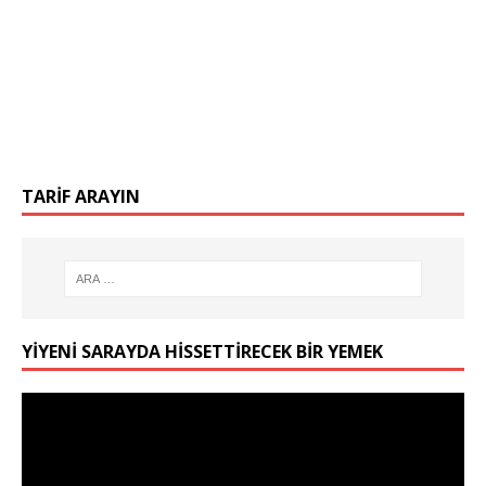
TARIF ARAYIN
YIYENI SARAYDA HISSETTIRECEK BIR YEMEK
Video
oynatıcı